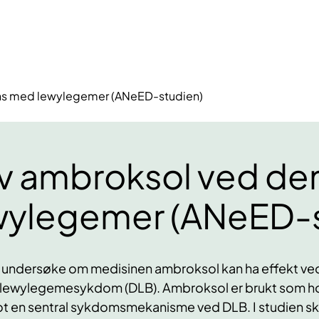
ns med lewylegemer (ANeED-studien)
av ambroksol ved d
wylegemer (ANeED-s
vi undersøke om medisinen ambroksol kan ha effekt ved 
lewylegemesykdom (DLB). Ambroksol er brukt som ho
mot en sentral sykdomsmekanisme ved DLB. I studien sk