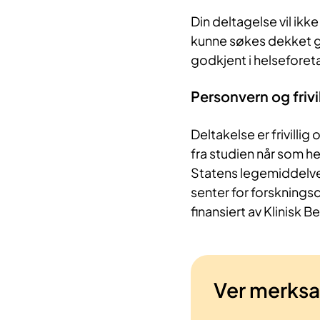
Din deltagelse vil ikke
kunne søkes dekket gj
godkjent i helsefore
Personvern og frivi
Deltakelse er frivillig
fra studien når som he
Statens legemiddelver
senter for forsknings
finansiert av Klinisk 
Ver merks