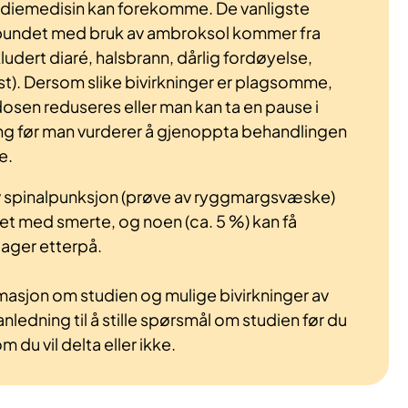
tudiemedisin kan forekomme. De vanligste
rbundet med bruk av ambroksol kommer fra
udert diaré, halsbrann, dårlig fordøyelse,
). Dersom slike bivirkninger er plagsomme,
en reduseres eller man kan ta en pause i
ng før man vurderer å gjenoppta behandlingen
e.
 spinalpunksjon (prøve av ryggmargsvæske)
t med smerte, og noen (ca. 5 %) kan få
ager etterpå.
rmasjon om studien og mulige bivirkninger av
ledning til å stille spørsmål om studien før du
du vil delta eller ikke.