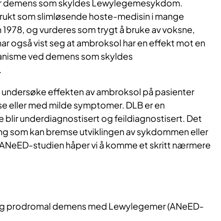
ller demens som skyldes Lewylegemesykdom.
rukt som slimløsende hoste-medisin i mange
 1978, og vurderes som trygt å bruke av voksne,
har også vist seg at ambroksol har en effekt mot en
anisme ved demens som skyldes
.
å undersøke effekten av ambroksol på pasienter
fase eller med milde symptomer. DLB er en
lir underdiagnostisert og feildiagnostisert. Det
ing som kan bremse utviklingen av sykdommen eller
ANeED-studien håper vi å komme et skritt nærmere
 og prodromal demens med Lewylegemer (ANeED-