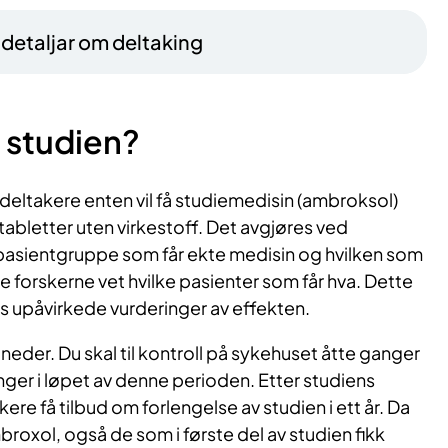
– detaljar om deltaking
 studien?
deltakere enten vil få studiemedisin (ambroksol)
tabletter uten virkestoff. Det avgjøres ved
pasientgruppe som får ekte medisin og hvilken som
ke forskerne vet hvilke pasienter som får hva. Dette
res upåvirkede vurderinger av effekten.
måneder. Du skal til kontroll på sykehuset åtte ganger
nger i løpet av denne perioden. Etter studiens
takere få tilbud om forlengelse av studien i ett år. Da
mbroxol, også de som i første del av studien fikk