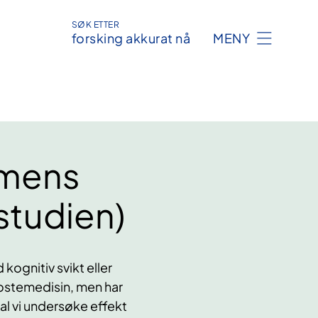
SØK ETTER
forsking akkurat nå
MENY
emens
tudien)
kognitiv svikt eller
stemedisin, men har
al vi undersøke effekt