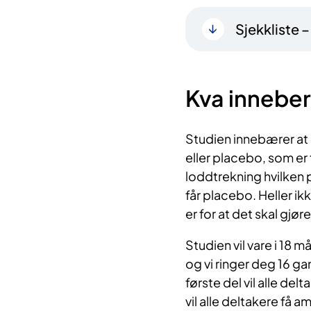
Sjekkliste 
Kva inneber
Studien innebærer at 
eller placebo, som er 
loddtrekning hvilken 
får placebo. Heller ik
er for at det skal gjø
Studien vil vare i 18 
og vi ringer deg 16 ga
første del vil alle del
vil alle deltakere få a