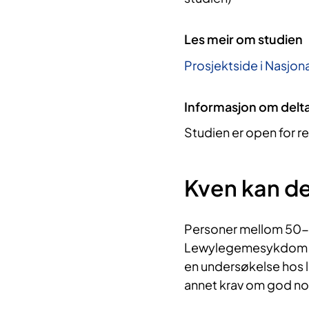
Les meir om studien
Prosjektside i Nasjona
Informasjon om delt
Studien er open for re
Kven kan de
Personer mellom 50-8
Lewylegemesykdom kan
en undersøkelse hos le
annet krav om god n