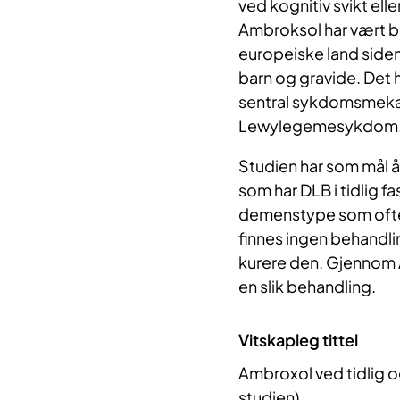
ved kognitiv svikt e
Ambroksol har vært b
europeiske land siden
barn og gravide. Det 
sentral sykdomsmek
Lewylegemesykdom
Studien har som mål 
som har DLB i tidlig 
demenstype som ofte b
finnes ingen behandl
kurere den. Gjennom 
en slik behandling.
Vitskapleg tittel
Ambroxol ved tidlig
studien)