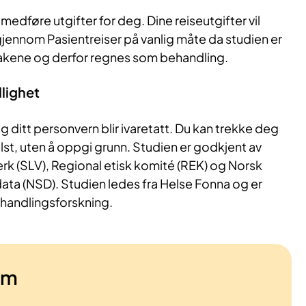
 medføre utgifter for deg. Dine reiseutgifter vil
ennom Pasientreiser på vanlig måte da studien er
takene og derfor regnes som behandling.
llighet
 og ditt personvern blir ivaretatt. Du kan trekke deg
lst, uten å oppgi grunn. Studien er godkjent av
k (SLV), Regional etisk komité (REK) og Norsk
data (NSD). Studien ledes fra Helse Fonna og er
Behandlingsforskning.
am