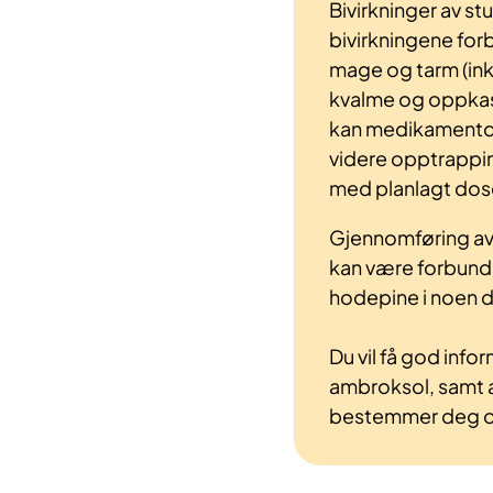
Bivirkninger av s
bivirkningene fo
mage og tarm (inkl
kvalme og oppkast
kan medikamentdos
videre opptrappi
med planlagt dos
Gjennomføring av
kan være forbunde
hodepine i noen d
Du vil få god info
ambroksol, samt an
bestemmer deg om 