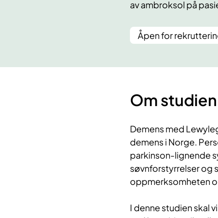
av ambroksol på pasie
Åpen for rekrutteri
Om studien
Demens med Lewylegem
demens i Norge. Pers
parkinson-lignende s
søvnforstyrrelser og s
oppmerksomheten og v
I denne studien skal 