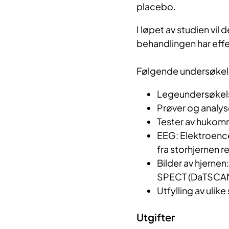
placebo.
I løpet av studien vil 
behandlingen har effe
Følgende undersøkelse
Legeundersøkel
Prøver og analy
Tester av hukom
EEG: Elektroencef
fra storhjernen r
Bilder av hjerne
SPECT (DaTSCA
Utfylling av ulik
Utgifter