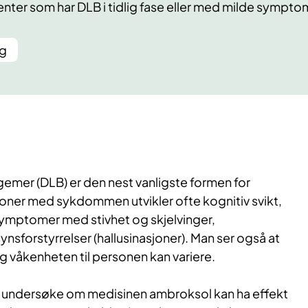
nter som har DLB i tidlig fase eller med milde sympto
ng
er (DLB) er den nest vanligste formen for
oner med sykdommen utvikler ofte kognitiv svikt,
ymptomer med stivhet og skjelvinger,
ynsforstyrrelser (hallusinasjoner). Man ser også at
åkenheten til personen kan variere.
vi undersøke om medisinen ambroksol kan ha effekt