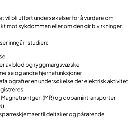
det vil bli utført undersøkelser for å vurdere om
kt mot sykdommen eller om den gir bivirkninger.
r inngår i studien:
se
ser av blod og ryggmargsvæske
melse og andre hjernefunksjoner
alografi er en undersøkelse der elektrisk aktivitet
egistreres.
n: Magnetrøntgen (MR) og dopamintransporter
N)
e spørreskjemaer til deltaker og pårørende