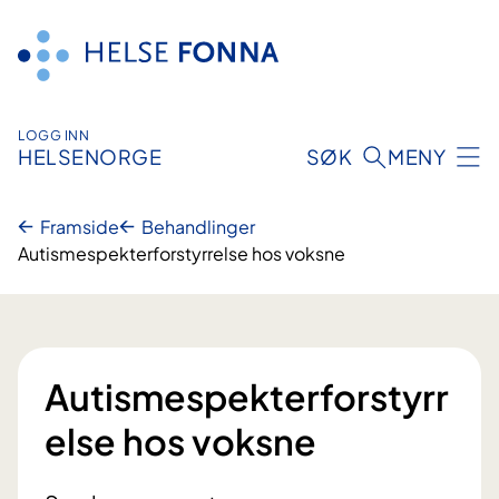
Hopp
til
innhald
LOGG INN
HELSENORGE
SØK
MENY
Framside
Behandlinger
Autismespekterforstyrrelse hos voksne
Autismespekterforstyrr
else hos voksne