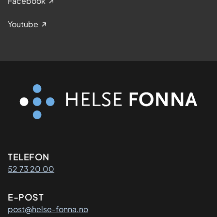
Facebook
Youtube
Kontaktinformasjon
TELEFON
52 73 20 00
E-POST
post@helse-fonna.no