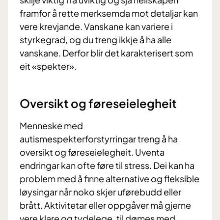
framfor å rette merksemda mot detaljar kan
vere krevjande. Vanskane kan variere i
styrkegrad, og du treng ikkje å ha alle
vanskane. Derfor blir det karakterisert som
eit «spekter».
Oversikt og føreseielegheit
Menneske med
autismespekterforstyrringar treng å ha
oversikt og føreseielegheit. Uventa
endringar kan ofte føre til stress. Dei kan ha
problem med å finne alternative og fleksible
løysingar når noko skjer uførebudd eller
brått. Aktivitetar eller oppgåver må gjerne
vere klare og tydelege, til dømes med