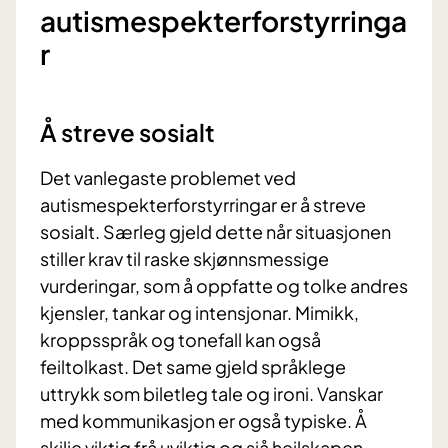
autismespekterforstyrringa
r
Å streve sosialt
Det vanlegaste problemet ved
autismespekterforstyrringar er å streve
sosialt. Særleg gjeld dette når situasjonen
stiller krav til raske skjønnsmessige
vurderingar, som å oppfatte og tolke andres
kjensler, tankar og intensjonar. Mimikk,
kroppsspråk og tonefall kan også
feiltolkast. Det same gjeld språklege
uttrykk som biletleg tale og ironi. Vanskar
med kommunikasjon er også typiske. Å
skilje viktig frå uviktig og sjå heilskapen