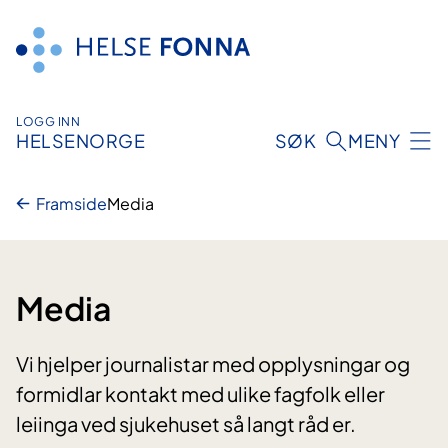
Hopp
til
innhald
LOGG INN
HELSENORGE
SØK
MENY
Framside
Media
Media
Vi hjelper journalistar med opplysningar og
formidlar kontakt med ulike fagfolk eller
leiinga ved sjukehuset så langt råd er.