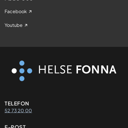
Facebook
Youtube
Kontaktinformasjon
TELEFON
52 73 20 00
E-POST