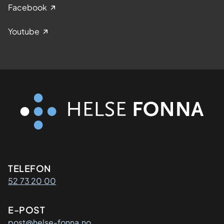
Facebook
Youtube
Kontaktinformasjon
TELEFON
52 73 20 00
E-POST
post@helse-fonna.no