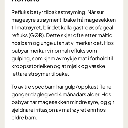
Refluks betyr tilbakestrøyming. Når sur
magesyre strøymer tilbake frå magesekken
til matrøyret, blir det kalla gastroøsofageal
refluks (GØR). Dette skjer ofte etter måltid
hos barn og unge utan at vi merkar det. Hos
babyar merkar vi normal refluks som
gulping, som kjem av mykje mat i forhold til
kroppsstorleiken og at mjølk og væske
lettare strøymer tilbake.
To av tre spedbarn har gulp/oppkast fleire
gonger dagleg ved 4 månadars alder. Hos
babyar har magesekken mindre syre, og gir
sjeldnare irritasjon av matrøyret enn hos
eldre barn.