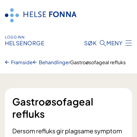
Hopp
til
innhald
LOGG INN
HELSENORGE
SØK
MENY
Framside
Behandlinger
Gastroøsofageal refluks
Gastroøsofageal
refluks
Dersom refluks gir plagsame symptom