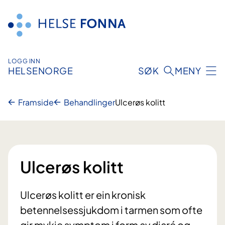
Hopp
til
innhald
LOGG INN
HELSENORGE
SØK
MENY
Framside
Behandlinger
Ulcerøs kolitt
Ulcerøs kolitt
Ulcerøs kolitt er ein kronisk
betennelsessjukdom i tarmen som ofte
gir mykje symptom i form av diaré og