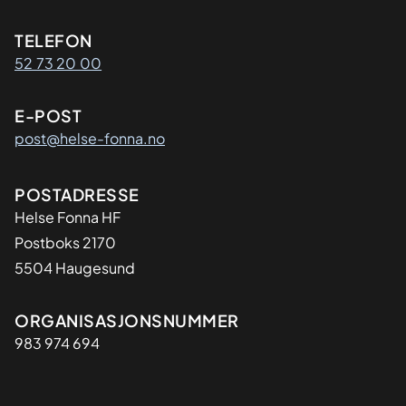
Kontaktinformasjon
TELEFON
52 73 20 00
E-POST
post@helse-fonna.no
Adresse
POSTADRESSE
​Helse Fonna HF
Postboks 2170
5504 Haugesund
Organisasjon
ORGANISASJONSNUMMER
983 974 694