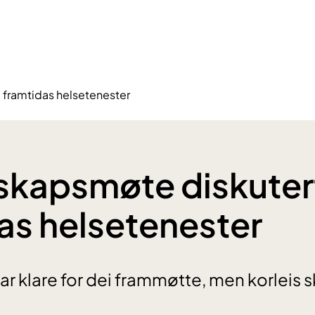
 framtidas helsetenester
skapsmøte diskuter
as helsetenester
r klare for dei frammøtte, men korleis s