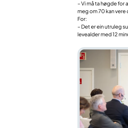
– Vi må ta høgde for 
meg om 70 kan vere 
For:
– Det er ein utruleg s
levealder med 12 min