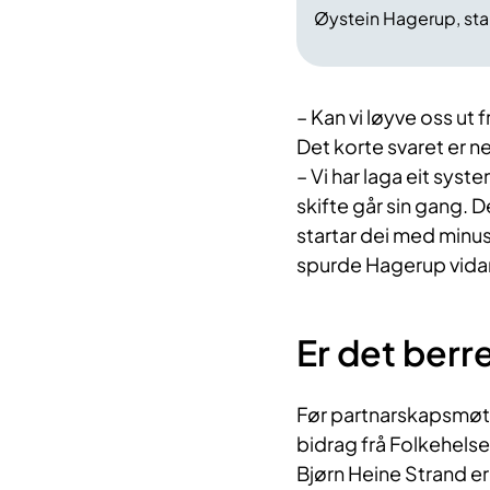
Øystein Hagerup, st
– Kan vi løyve oss ut 
Det korte svaret er ne
– Vi har laga eit sys
skifte går sin gang. De
startar dei med minus.
spurde Hagerup vida
Er det berre
Før partnarskapsmøtet
bidrag frå Folkehelse
Bjørn Heine Strand er