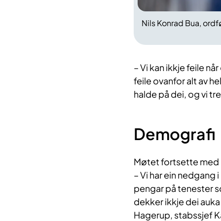
Nils Konrad Bua, ord
– Vi kan ikkje feile nå
feile ovanfor alt av h
halde på dei, og vi tr
Demografi
Møtet fortsette med 
– Vi har ein nedgang i
pengar på tenester s
dekker ikkje dei auka
Hagerup, stabssjef