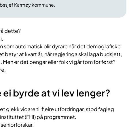
abssjef Karmøy kommune.
frå dette?
i.
tem som automatisk blir dyrare når det demografiske
t betyr at kvart år, når regjeringa skal laga budsjett,
 Men er det pengar eller folk vi går tom for først?
re.
 ei byrde at vi lev lenger?
 gjekk vidare til fleire utfordringar, stod fagleg
instituttet (FHI) på programmet.
 seniorforskar.