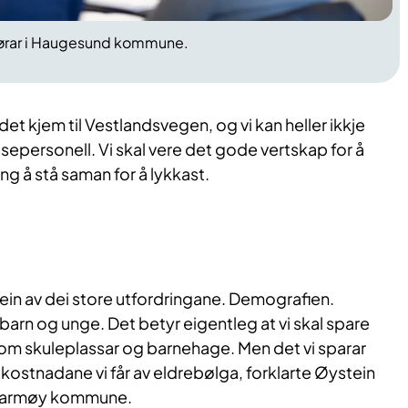
førar i Haugesund kommune.
r det kjem til Vestlandsvegen, og vi kan heller ikkje
elsepersonell. Vi skal vere det gode vertskap for å
eng å stå saman for å lykkast.
ein av dei store utfordringane. Demografien.
 barn og unge. Det betyr eigentleg at vi skal spare
om skuleplassar og barnehage. Men det vi sparar
 kostnadane vi får av eldrebølga, forklarte Øystein
 Karmøy kommune.