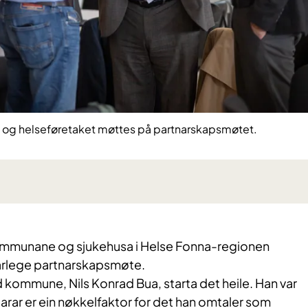
 og helseføretaket møttes på partnarskapsmøtet.
kommunane og sjukehusa i Helse Fonna-regionen
t årlege partnarskapsmøte.
 kommune, Nils Konrad Bua, starta det heile. Han var
darar er ein nøkkelfaktor for det han omtaler som