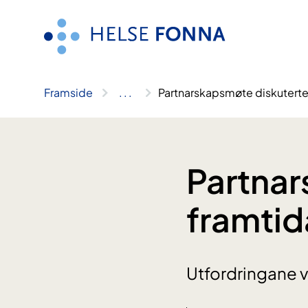
Hopp
til
innhald
Framside
..
.
Partnarskapsmøte diskuterte
Partnar
framtid
Utfordringane va