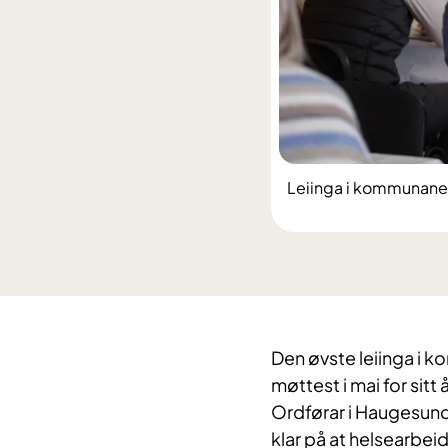
Leiinga i kommunane
Den øvste leiinga i 
møttest i mai for sit
Ordførar i Haugesund
klar på at helsearbei