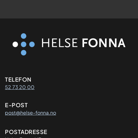
Kontaktinformasjon
TELEFON
52 73 20 00
E-POST
post@helse-fonna.no
Adresse
POSTADRESSE