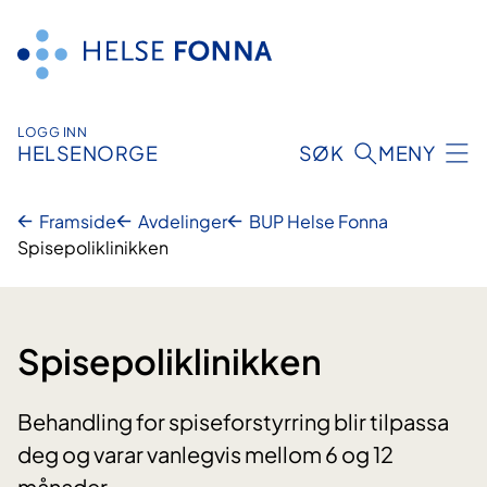
Hopp
til
innhald
LOGG INN
HELSENORGE
SØK
MENY
Framside
Avdelinger
BUP Helse Fonna
Spisepoliklinikken
Spisepoliklinikken
Behandling for spiseforstyrring blir tilpassa
deg og varar vanlegvis mellom 6 og 12
månader.