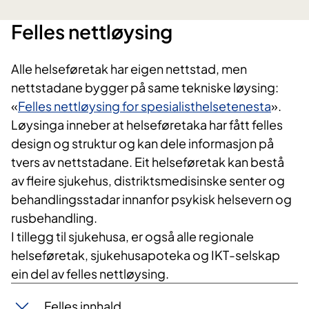
n
g
Felles nettløysing​
e
l
Alle helseføretak har eigen nettstad, men
i
nettstadane bygger på same tekniske løysing:
g
h
«
Felles nettløysing for spesialisthelsetenesta
».
e
Løysinga inneber at helseføretaka har fått felles
i
design og struktur og kan dele informasjon på
t
tvers av nettstadane. Eit helseføretak kan bestå
o
av fleire sjukehus, distriktsmedisinske senter og
g
behandlingsstadar innanfor psykisk helsevern og
u
rusbehandling.
n
I tillegg til sjukehusa, er også alle regionale
i
v
helseføretak, sjukehusapoteka og IKT-selskap
e
ein del av felles nettløysing.
r
s
Felles innhald