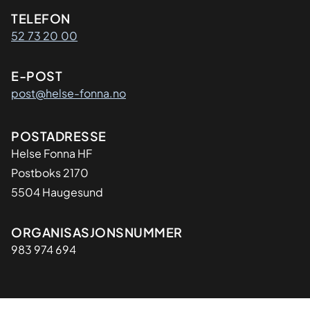
Kontaktinformasjon
TELEFON
52 73 20 00
E-POST
post@helse-fonna.no
Adresse
POSTADRESSE
​Helse Fonna HF
Postboks 2170
5504 Haugesund
Organisasjon
ORGANISASJONSNUMMER
983 974 694