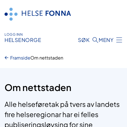
Hopp
til
innhald
LOGG INN
HELSENORGE
SØK
MENY
Framside
Om nettstaden
Om nettstaden
Alle helseføretak på tvers av landets
fire helseregionar har ei felles
publiseringsløysing for sine