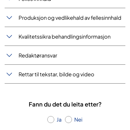
e
l
Produksjon og vedlikehald av fellesinnhald
l
u
t
Kvalitetssikra behandlingsinformasjon
f
o
r
Redaktøransvar
m
i
Rettar til tekstar, bilde og video
n
g
Fann du det du leita etter?
Ja
Nei