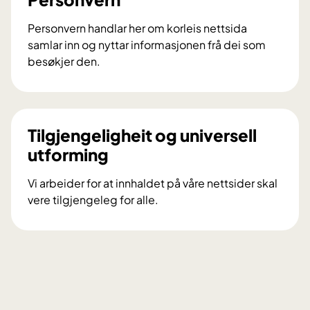
r
m
Personvern handlar her om korleis nettsida
a
samlar inn og nyttar informasjonen frå dei som
s
besøkjer den.
j
P
o
e
n
r
s
s
Tilgjengeligheit og universell
k
o
utforming
a
n
p
v
Vi arbeider for at innhaldet på våre nettsider skal
s
e
vere tilgjengeleg for alle.
l
r
T
a
n
i
r
l
g
j
e