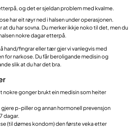
etterpå, og det er sjeldan problem med kvalme.
ose har eit røyr ned i halsen under operasjonen.
r at du har sovna. Du merker ikkje noko til det, men du
 i halsen nokre dagar etterpå.
å hand/fingrar eller tær gjer vi vanlegvis med
n for narkose. Du får beroligande medisin og
nde slik at du har det bra.
er
t nokre gonger brukt ein medisin som heiter
gjere p-piller og annan hormonell prevensjon
 7 dagar.
lse (til dømes kondom) den første veka etter