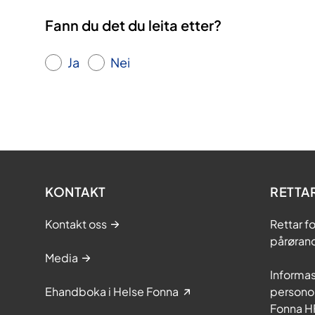
Fann du det du leita etter?
Ja
Nei
KONTAKT
RETTA
Kontakt oss
Rettar f
pårøran
Media
Informa
Ehandboka i Helse Fonna
personop
Fonna H