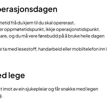
perasjonsdagen
tid frå du kjem til du skal opererast.
il, er oppmøtetidspunkt, ikkje operasjonstidspunkt.
nare, og du må vere førebudd på å bruke heile dagen
e ta med lesestoff, handarbeid eller mobiltelefon inn i
d lege
tt imot av ein sjukepleiar og får snakke med legen
g.