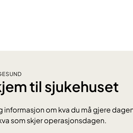
UGESUND
kjem til sjukehuset
tig informasjon om kva du må gjere dagen
 kva som skjer operasjonsdagen.