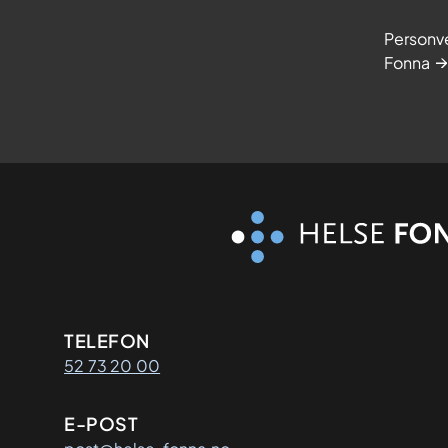
Personve
Fonna
Kontaktinformasjon
TELEFON
52 73 20 00
E-POST