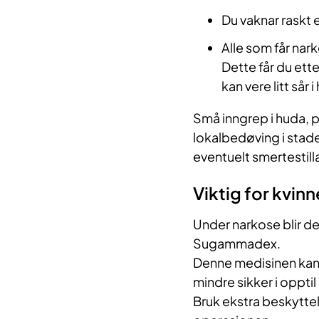
Du vaknar raskt 
Alle som får nark
Dette får du ette
kan vere litt sår
Små inngrep i huda, p
lokalbedøving i stade
eventuelt smertestilla
Viktig for kvinn
Under narkose blir de
Sugammadex.
Denne medisinen kan 
mindre sikker i opptil
Bruk ekstra beskytte