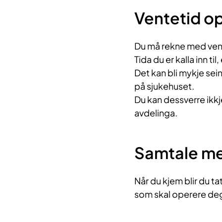
Ventetid o
Du må rekne med vente
Tida du er kalla inn t
Det kan bli mykje sei
på sjukehuset.
Du kan dessverre ikkj
avdelinga.
Samtale me
Når du kjem blir du ta
som skal operere de