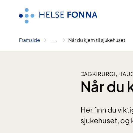
Hopp
til
innhald
Framside
..
.
Når du kjem til sjukehuset
DAGKIRURGI, HA
Når du 
Her finn du vik
sjukehuset, og