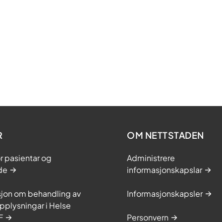
R
OM NETTSTADEN
or pasientar og
Administrere
de
informasjonskapslar
sjon om behandling av
Informasjonskapsler
plysningar i Helse
F
Personvern