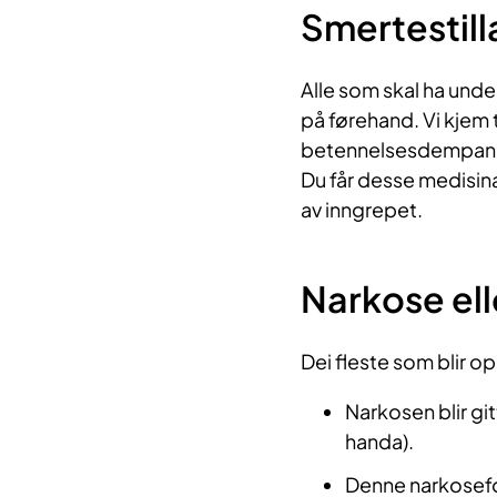
Smertestil
Alle som skal ha unde
på førehand. Vi kjem 
betennelsesdempand
Du får desse medisina
av inngrepet.
Narkose ell
Dei fleste som blir o
Narkosen blir git
handa).
Denne narkosefor