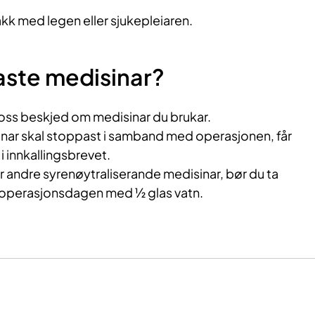
kk med legen eller sjukepleiaren.
aste medisinar?
ir oss beskjed om medisinar du brukar.
ar skal stoppast i samband med operasjonen, får
 innkallingsbrevet.
 andre syrenøytraliserande medisinar, bør du ta
perasjonsdagen med ½ glas vatn.