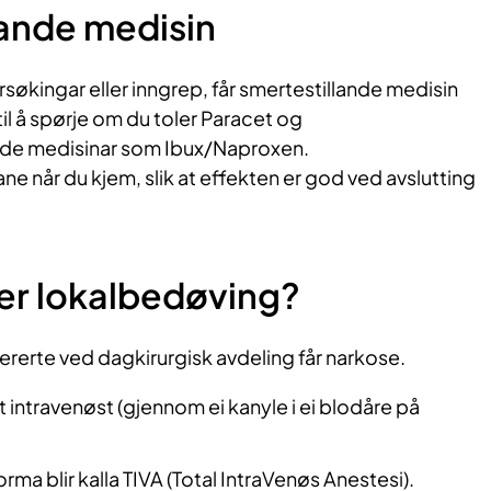
lande medisin
rsøkingar eller inngrep, får smertestillande medisin
til å spørje om du toler Paracet og
e medisinar som Ibux/Naproxen.
ne når du kjem, slik at effekten er god ved avslutting
er lokalbedøving?
pererte ved dagkirurgisk avdeling får narkose.
t intravenøst (gjennom ei kanyle i ei blodåre på
ma blir kalla TIVA (Total IntraVenøs Anestesi).