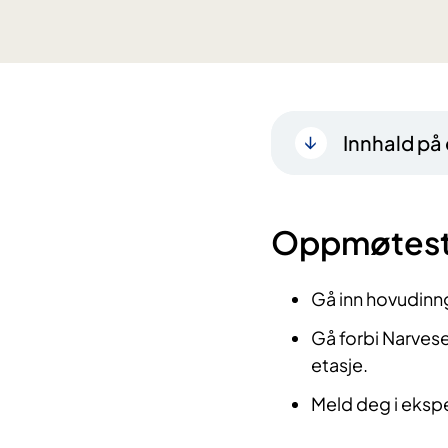
Innhald på
Oppmøtes
Gå inn hovudin
Gå forbi Narvesen
etasje.
Meld deg i ekspe