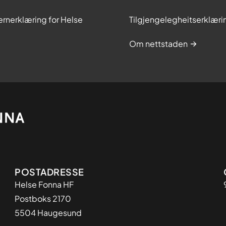
rnerklæring for Helse
Tilgjengelegheitserklæri
Om nettstaden
Adresse
POSTADRESSE
​Helse Fonna HF
Postboks 2170
5504 Haugesund