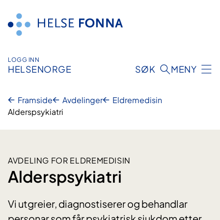
Hopp
til
innhald
LOGG INN
HELSENORGE
SØK
MENY
Framside
Avdelinger
Eldremedisin
Alderspsykiatri
AVDELING FOR ELDREMEDISIN
Alderspsykiatri
Vi utgreier, diagnostiserer og behandlar
personar som får psykiatrisk sjukdom etter