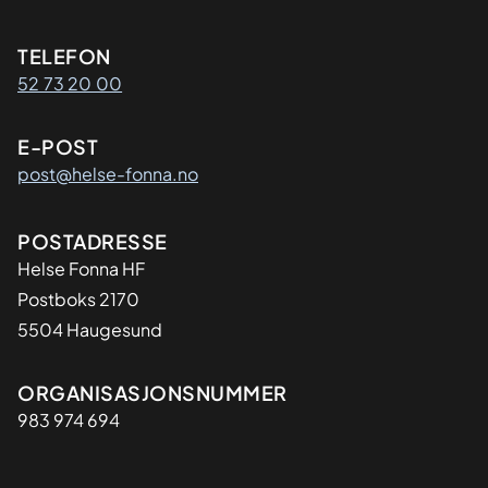
Kontaktinformasjon
TELEFON
52 73 20 00
E-POST
post@helse-fonna.no
Adresse
POSTADRESSE
​Helse Fonna HF
Postboks 2170
5504 Haugesund
Organisasjon
ORGANISASJONSNUMMER
983 974 694