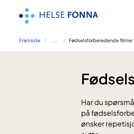
Hopp
til
innhald
Framside
..
.
Fødselsforberedende filmer
Fødsels
Har du spørsmål 
på fødselsforbe
ønsker repetisj