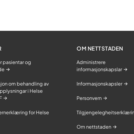
R
OM NETTSTADEN
or pasientar og
Administrere
de
informasjonskapslar
sjon om behandling av
Informasjonskapsler
plysningar i Helse
F
Personvern
rnerklæring for Helse
Tilgjengelegheitserklæri
Om nettstaden