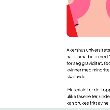
Akershus universitet
har i samarbeid med N
for seg graviditet, fø
kvinner med minorite
skal føde.
Materialet er delt opp
ulike fasene før, unde
kan
brukes fritt av h