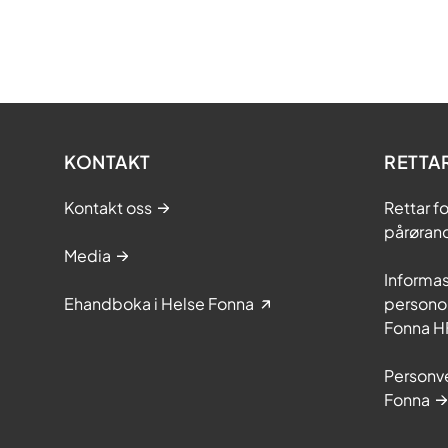
KONTAKT
RETTA
Kontakt oss
Rettar f
pårøran
Media
Informa
Ehandboka i Helse Fonna
personop
Fonna H
Personve
Fonna