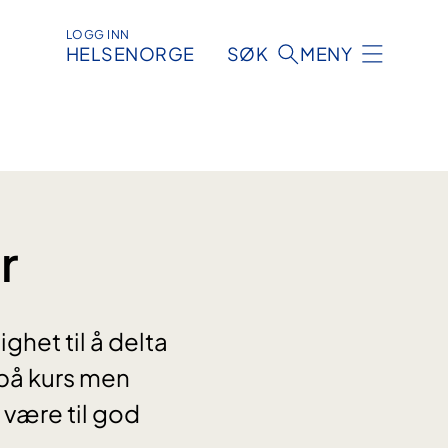
LOGG INN
HELSENORGE
SØK
MENY
r
ghet til å delta
 på kurs men
 være til god