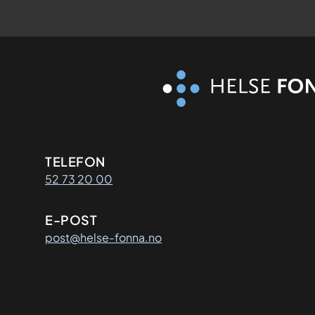
Kontaktinformasjon
TELEFON
52 73 20 00
E-POST
post@helse-fonna.no