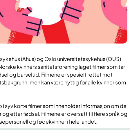
ssykehus (Ahus) og Oslo universitetssykehus (OUS)
orske kvinners sanitetsforening laget filmer som tar
dsel og barseltid. Filmene er spesielt rettet mot
tsbakgrunn, men kan være nyttig for alle kvinner som
 i syv
k
orte filmer som inneholder informasjon om de
r og etter fødsel.
Filmene er oversatt til flere språk og
elsepersonell og fødekvinner i hele lande
t. ​​