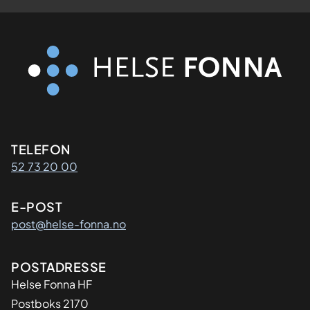
Kontaktinformasjon
TELEFON
52 73 20 00
E-POST
post@helse-fonna.no
Adresse
POSTADRESSE
​Helse Fonna HF
Postboks 2170