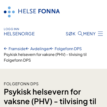
Hopp
til
innhald
LOGG INN
HELSENORGE
SØK
MENY
Framside
Avdelinger
Folgefonn DPS
Psykisk helsevern for vaksne (PHV) - tilvising til
Folgefonn DPS
FOLGEFONN DPS
Psykisk helsevern for
vaksne (PHV) - tilvising til