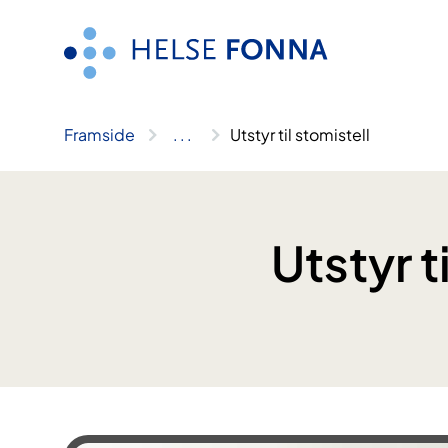
Hopp
til
innhald
Framside
..
.
Utstyr til stomistell
Utstyr t