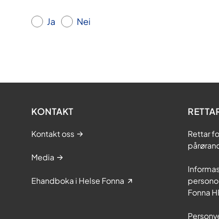
Ja
Nei
KONTAKT
RETTA
Kontakt oss
Rettar f
pårøran
Media
Informa
Ehandboka i Helse Fonna
personop
Fonna H
Personve