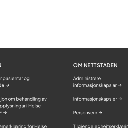
R
OM NETTSTADEN
or pasientar og
Administrere
de
informasjonskapslar
sjon om behandling av
Informasjonskapsler
plysningar i Helse
F
Personvern
rnerklæring for Helse
Tilgjengelegheitserklæri