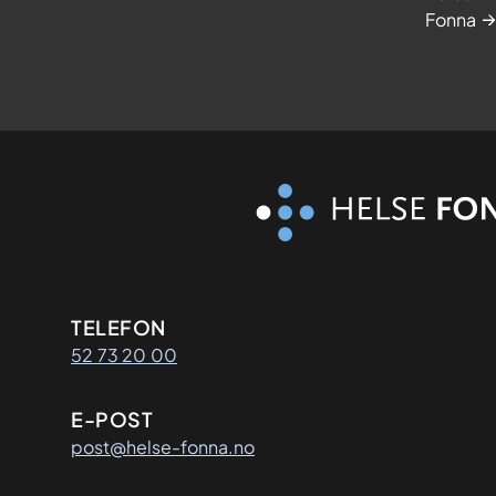
Fonna
Kontaktinformasjon
TELEFON
52 73 20 00
E-POST
post@helse-fonna.no