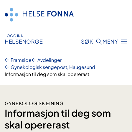
Hopp
til
innhald
LOGG INN
HELSENORGE
SØK
MENY
Framside
Avdelinger
Gynekologisk sengepost, Haugesund
Informasjon til deg som skal opererast
GYNEKOLOGISK EINING
Informasjon til deg som
skal opererast