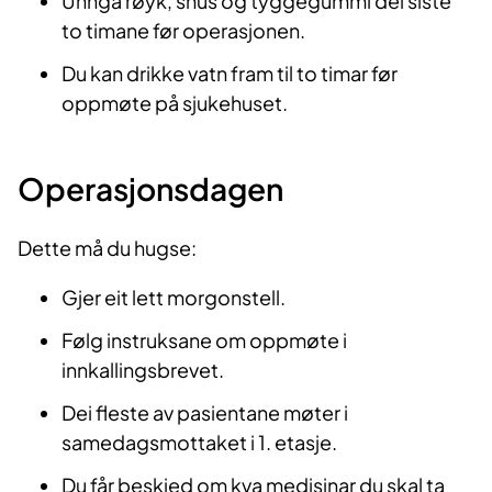
Unngå røyk, snus og tyggegummi dei siste
to timane før operasjonen.
Du kan drikke vatn fram til to timar før
oppmøte på sjukehuset.
Operasjonsdagen
Dette må du hugse:
Gjer eit lett morgonstell.
Følg instruksane om oppmøte i
innkallingsbrevet.
Dei fleste av pasientane møter i
samedagsmottaket i 1. etasje.
Du får beskjed om kva medisinar du skal ta