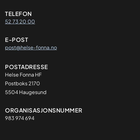
Kontaktinformasjon
TELEFON
52 73 20 00
E-POST
post@helse-fonna.no
Adresse
POSTADRESSE
​Helse Fonna HF
Postboks 2170
5504 Haugesund
Organisasjon
ORGANISASJONSNUMMER
983 974 694