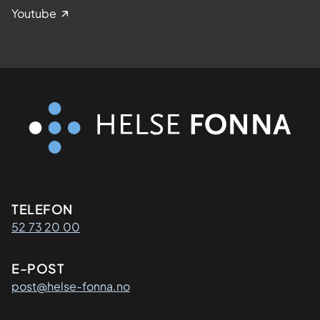
Youtube
Kontaktinformasjon
TELEFON
52 73 20 00
E-POST
post@helse-fonna.no