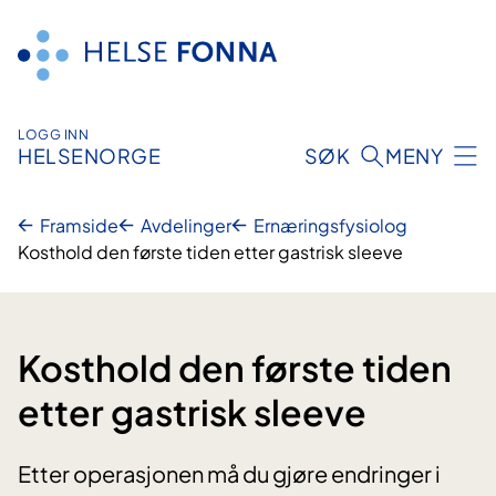
Hopp
til
innhald
LOGG INN
HELSENORGE
SØK
MENY
Framside
Avdelinger
Ernæringsfysiolog
Kosthold den første tiden etter gastrisk sleeve
Kosthold den første tiden
etter gastrisk sleeve
Etter operasjonen må du gjøre endringer i