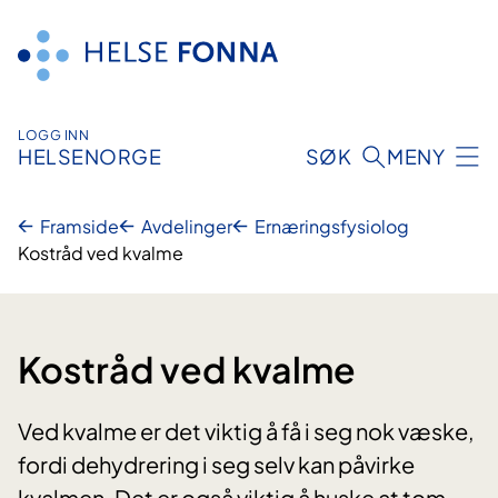
Hopp
til
innhald
LOGG INN
HELSENORGE
SØK
MENY
Framside
Avdelinger
Ernæringsfysiolog
Kostråd ved kvalme
Kostråd ved kvalme
Ved kvalme er det viktig å få i seg nok væske,
fordi dehydrering i seg selv kan påvirke
kvalmen. Det er også viktig å huske at tom