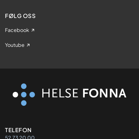
FØLG OSS
Facebook
Youtube
Kontaktinformasjon
TELEFON
52 73 20 00