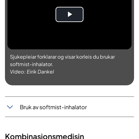
S
p
e
Sjukepleiar forklarar og visar korleis du brukar
l
softmist-inhalator.
Video: Eirik Dankel
a
v
v
Bruk av softmist-inhalator
i
d
Kombinasjonsmedisin