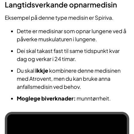
Langtidsverkande opnarmedisin
d
Eksempel på denne type medisin er Spiriva.
e
Dette er medisinar som opnar lungene ved å
o
påverke muskulaturen i lungene.
Dei skal takast fast til same tidspunkt kvar
dag og verkar i 24 timar.
Du skal
ikkje
kombinere denne medisinen
med Atrovent, men du kan bruke anna
anfallsmedisin ved behov.
Moglege biverknader:
munntørrheit.