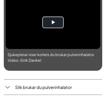
S
p
e
Sjukepleiar viser korleis du brukar pulverinhalator.
l
Video: Eirik Dankel
a
v
Slik brukar du pulverinhalator
v
i