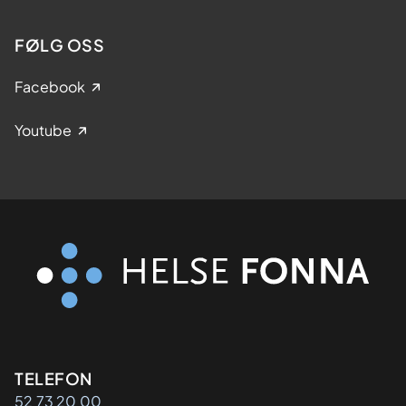
FØLG OSS
Facebook
Youtube
Kontaktinformasjon
TELEFON
52 73 20 00