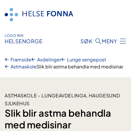
Hopp
til
innhald
LOGG INN
HELSENORGE
SØK
MENY
Framside
Avdelinger
Lunge sengepost
Astmaskole
Slik blir astma behandla med medisinar
ASTMASKOLE - LUNGEAVDELINGA, HAUGESUND
SJUKEHUS
Slik blir astma behandla
med medisinar