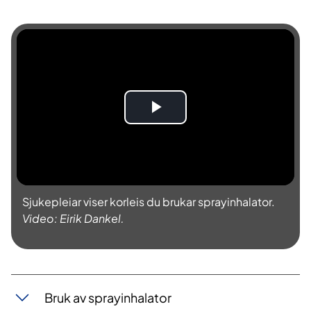
S
p
e
Sjukepleiar viser korleis du brukar sprayinhalator.
l
Video: Eirik Dankel.
a
v
Bruk av sprayinhalator
v