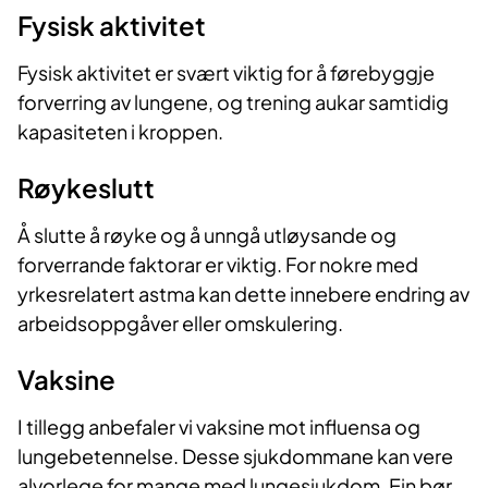
Fysisk aktivitet
d
Fysisk aktivitet er svært viktig for å førebyggje
e
forverring av lungene, og trening aukar samtidig
kapasiteten i kroppen.
o
Røykeslutt
Å slutte å røyke og å unngå utløysande og
forverrande faktorar er viktig. For nokre med
yrkesrelatert astma kan dette innebere endring av
arbeidsoppgåver eller omskulering.
Vaksine
I tillegg anbefaler vi vaksine mot influensa og
lungebetennelse. Desse sjukdommane kan vere
alvorlege for mange med lungesjukdom. Ein bør