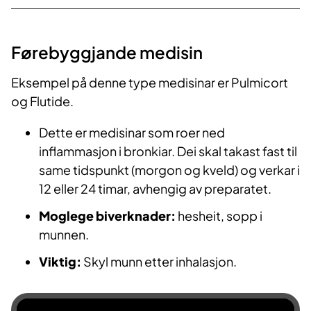
i
Førebyggjande medisin
d
Eksempel på denne type medisinar er Pulmicort
e
og Flutide.
o
Dette er medisinar som roer ned
inflammasjon i bronkiar. Dei skal takast fast til
same tidspunkt (morgon og kveld) og verkar i
12 eller 24 timar, avhengig av preparatet.
Moglege biverknader:
hesheit, sopp i
munnen.
Viktig:
Skyl munn etter inhalasjon.