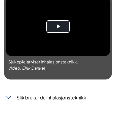
S
p
e
Sjukepleiar viser inhalasjonsteknikk.
l
Video: Eirik Dankel
a
v
Slik brukar du inhalasjonsteknikk
v
i