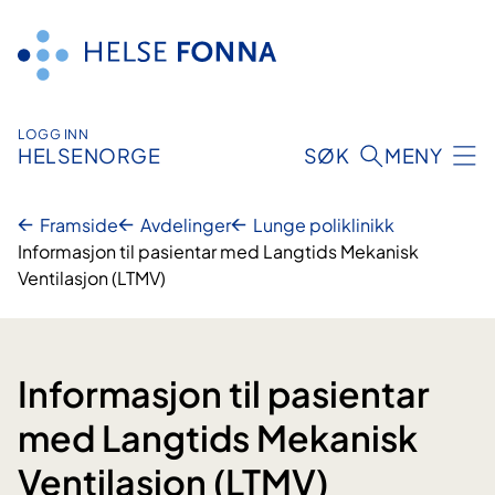
Hopp
til
innhald
LOGG INN
HELSENORGE
SØK
MENY
Framside
Avdelinger
Lunge poliklinikk
Informasjon til pasientar med Langtids Mekanisk
Ventilasjon (LTMV)
Informasjon til pasientar
med Langtids Mekanisk
Ventilasjon (LTMV)