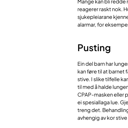
Mange kan bli redde n
reagerer raskt nok. Hu
sjukepleiarane kjenne
alarmar, for eksempel
Pusting
Ein del barn har lunger
kan føre til at barnet
stive. I slike tilfell
til med å halde lunge
CPAP-masken eller pron
ei spesiallaga lue. 
treng det. Behandling
avhengig av kor stive