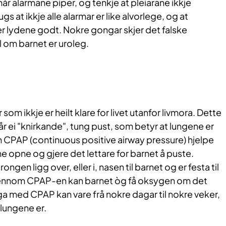
år alarmane piper, og tenkje at pleiarane ikkje
gs at ikkje alle alarmar er like alvorlege, og at
r lydene godt. Nokre gongar skjer det falske
 om barnet er uroleg.
 som ikkje er heilt klare for livet utanfor livmora. Dette
 får ei "knirkande", tung pust, som betyr at lungene er
e kan CPAP (continuous positive airway pressure) hjelpe
ne opne og gjere det lettare for barnet å puste.
gen ligg over, eller i, nasen til barnet og er festa til
Gjennom CPAP-en kan barnet òg få oksygen om det
a med CPAP kan vare frå nokre dagar til nokre veker,
 lungene er.