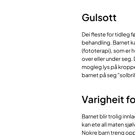
Gulsott
Dei fleste for tidleg 
behandling. Barnet ka
(fototerapi), som er h
over eller under seg.
mogleg lys på kroppen
barnet på seg "solbril
Varigheit f
Barnet blir trolig innl
kan ete all maten sjøl
Nokre barn treng oppf