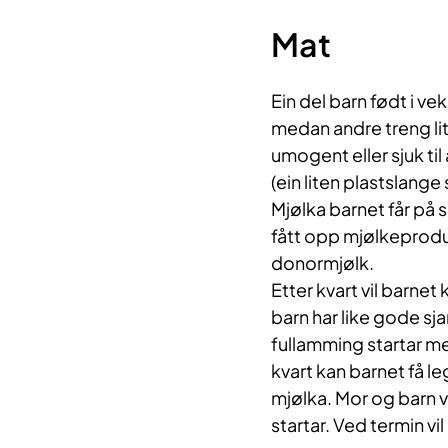
Mat
Ein del barn født i 
medan andre treng litt 
umogent eller sjuk til
(ein liten plastslan
Mjølka barnet får på
fått opp mjølkeprodu
donormjølk.
Etter kvart vil barne
barn har like gode sja
fullamming startar m
kvart kan barnet få le
mjølka.
Mor og barn v
startar. Ved termin vi