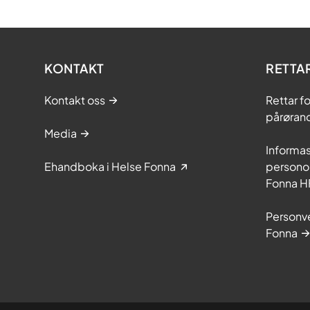
KONTAKT
RETTA
Kontakt oss
Rettar f
pårøran
Media
Informa
Ehandboka i Helse Fonna
personop
Fonna H
Personve
Fonna