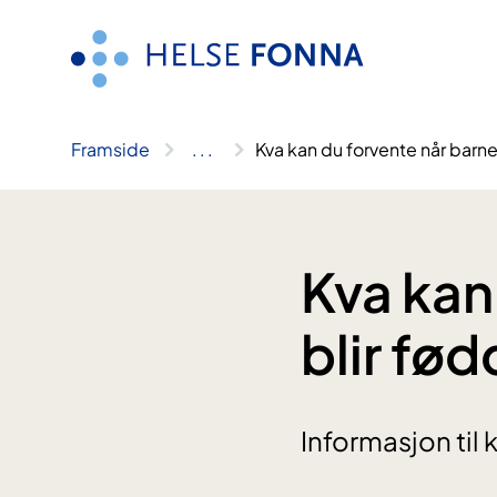
Hopp
til
innhald
Framside
..
.
Kva kan du forvente når barne
Kva kan
blir fø
Informasjon til 