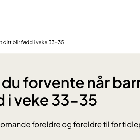
t ditt blir fødd i veke 33-35
 du forvente når barn
dd i veke 33-35
komande foreldre og foreldre til for tidl