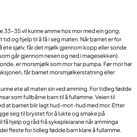
veke 33-35 vil kunne amme hos mor med ein gong,
tid og hjelp til å få i seg maten. Når barnet er for
 å ete sjølv, får det mjølk gjennom kopp eller sonde
ge som går gjennom nesen og ned i magesekken).
 sonde, er morsmjølk som mor har pumpa. Før mor har
ksjonen, får barnet morsmjølkerstatning eller
t kunne ete all maten sin ved amming. For tidleg fødde
nsar som fullbårne barn til å fullamme.
Veien til
ed at barnet blir lagt hud-mot-hud med mor. Etter
gge seg til brystet for å lukte og smake på
il få hjelp og råd frå sykepleiarane når amminga
l dei fleste for tidleg fødde barn klare å fullamme.