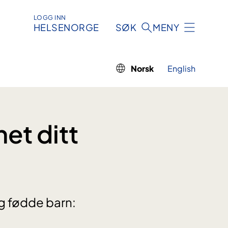
LOGG INN
HELSENORGE
SØK
MENY
Norsk
English
et ditt
eg fødde barn: