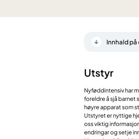
Innhald på
Utstyr
Nyføddintensiv har m
foreldre å sjå barnet 
høyre apparat som st
Utstyret er nyttige h
oss viktig informasjon
endringar og setje inn