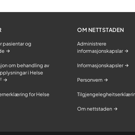
R
OM NETTSTADEN
or pasientar og
Administrere
de
informasjonskapslar
sjon om behandling av
Informasjonskapsler
plysningar i Helse
F
Personvern
rnerklæring for Helse
Tilgjengelegheitserklæri
Om nettstaden