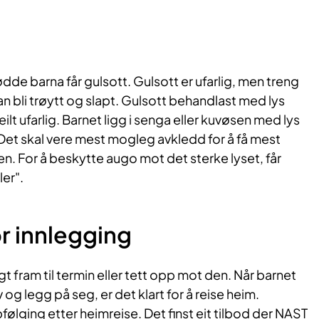
fødde barna får gulsott. Gulsott er ufarlig, men treng
n bli trøytt og slapt. Gulsott behandlast med lys
eilt ufarlig. Barnet ligg i senga eller kuvøsen med lys
 Det skal vere mest mogleg avkledd for å få mest
. For å beskytte augo mot det sterke lyset, får
ler".
or innlegging
agt fram til termin eller tett opp mot den. Når barnet
v og legg på seg, er det klart for å reise heim.
ølging etter heimreise. Det finst eit tilbod der NAST