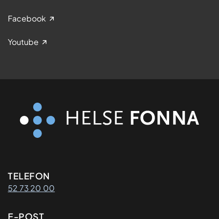
Facebook
Youtube
Kontaktinformasjon
TELEFON
52 73 20 00
E-POST