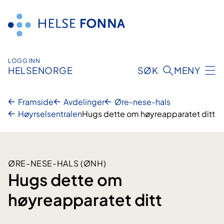
Hopp
til
innhald
LOGG INN
HELSENORGE
SØK
MENY
Framside
Avdelinger
Øre-nese-hals
Høyrselsentralen
Hugs dette om høyreapparatet ditt
ØRE-NESE-HALS (ØNH)
Hugs dette om
høyreapparatet ditt