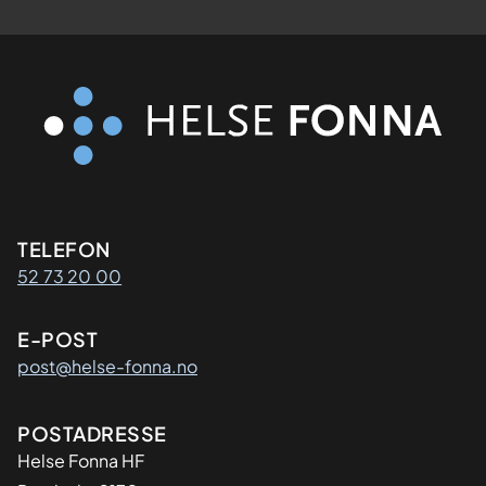
Kontaktinformasjon
TELEFON
52 73 20 00
E-POST
post@helse-fonna.no
Adresse
POSTADRESSE
​Helse Fonna HF