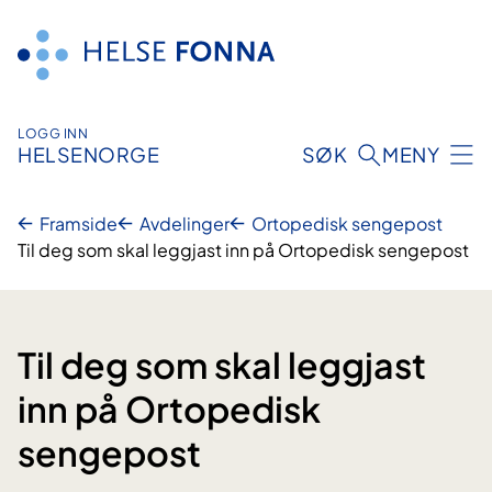
Hopp
til
innhald
LOGG INN
HELSENORGE
SØK
MENY
Framside
Avdelinger
Ortopedisk sengepost
Til deg som skal leggjast inn på Ortopedisk sengepost
Til deg som skal leggjast
inn på Ortopedisk
sengepost