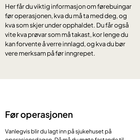
Her får du viktig informasjon om førebuingar
før operasjonen, kva du må ta med deg, og
kva som skjer under opphaldet. Du får også
vite kva prøvar som må takast, kor lenge du
kan forvente å verre innlagd, og kva du bør
vere merksam på før inngrepet.
Før operasjonen
Vanlegvis blir du lagt inn på sjukehuset på
operasjonsdagen. Då må du møte fastande til