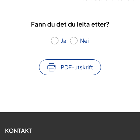
Fann du det du leita etter?
Ja
Nei
PDF-utskrift
KONTAKT