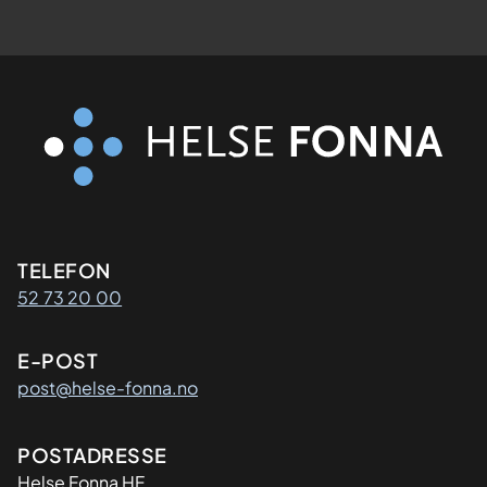
Kontaktinformasjon
TELEFON
52 73 20 00
E-POST
post@helse-fonna.no
Adresse
POSTADRESSE
​Helse Fonna HF