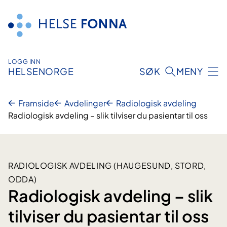
Hopp
til
innhald
LOGG INN
HELSENORGE
SØK
MENY
Framside
Avdelinger
Radiologisk avdeling
Radiologisk avdeling – slik tilviser du pasientar til oss
RADIOLOGISK AVDELING (HAUGESUND, STORD,
ODDA)
Radiologisk avdeling – slik
tilviser du pasientar til oss