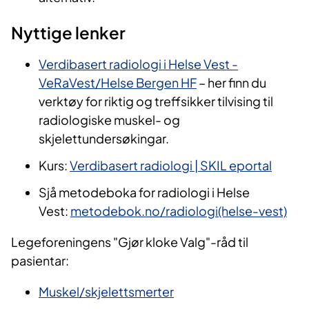
Nyttige lenker
Verdibasert radiologi i Helse Vest -
VeRaVest/Helse Bergen HF
– her finn du
verktøy for riktig og treffsikker tilvising til
radiologiske muskel- og
skjelettundersøkingar.
Kurs:
Verdibasert radiologi | SKIL eportal
Sjå metodeboka for radiologi i Helse
Vest:
metodebok.no/radiologi(helse-vest)
Legeforeningens "Gjør kloke Valg"-råd til
pasientar:
Muskel/skjelettsmerter