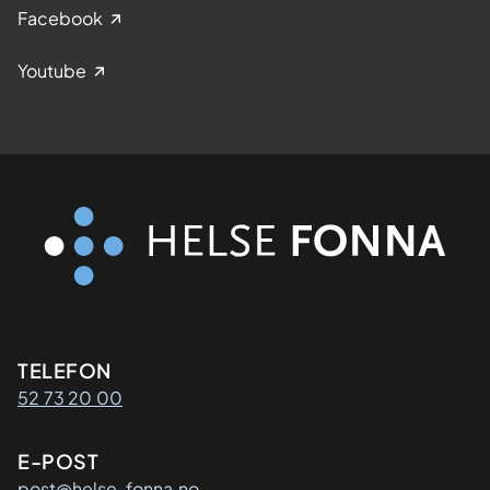
Facebook
Youtube
Kontaktinformasjon
TELEFON
52 73 20 00
E-POST
post@helse-fonna.no