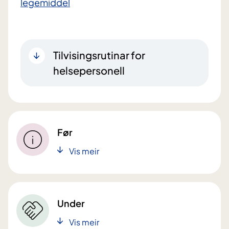
legemiddel
Tilvisingsrutinar for
helsepersonell
Før
Vis meir
Under
Vis meir