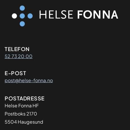
Kontaktinformasjon
TELEFON
52 73 20 00
E-POST
post@helse-fonna.no
Adresse
POSTADRESSE
​Helse Fonna HF
Postboks 2170
5504 Haugesund