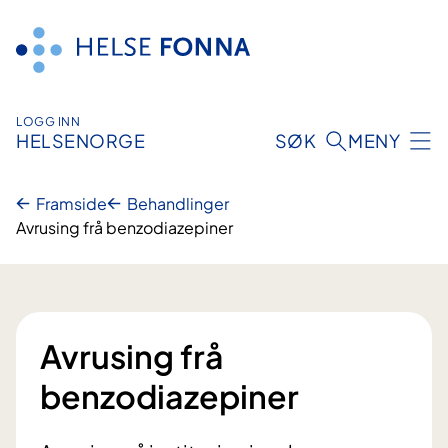
Hopp
til
innhald
LOGG INN
HELSENORGE
SØK
MENY
Framside
Behandlinger
Avrusing frå benzodiazepiner
Avrusing frå
benzodiazepiner