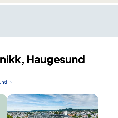
linikk, Haugesund
sund