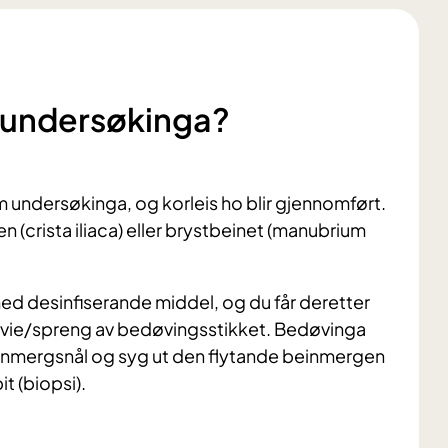
/undersøkinga?
m undersøkinga, og korleis ho blir gjennomført.
(crista iliaca) eller brystbeinet (manubrium
med desinfiserande middel, og du får deretter
 svie/spreng av bedøvingsstikket. Bedøvinga
beinmergsnål og syg ut den flytande beinmergen
t (biopsi).