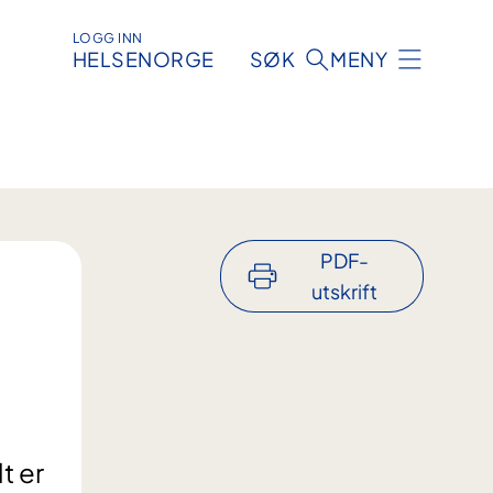
LOGG INN
HELSENORGE
SØK
MENY
PDF-
utskrift
t er