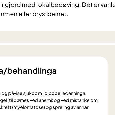
ir gjord med lokalbedøving. Det er vanl
mmen eller brystbeinet.
ga/behandlinga
re og påvise sjukdom i blodcelledanninga.
gel (til dømes ved anemi) og ved mistanke om
skreft (myelomatose) og spreiing av annan