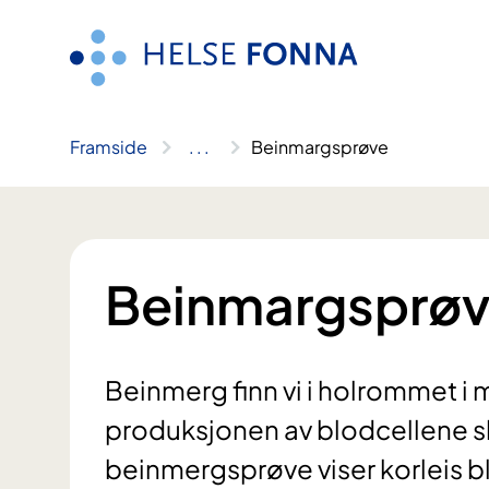
Hopp
til
innhald
Framside
..
.
Beinmargsprøve
Beinmargsprø
Beinmerg finn vi i holrommet i 
produksjonen av blodcellene sk
beinmergsprøve viser korleis b