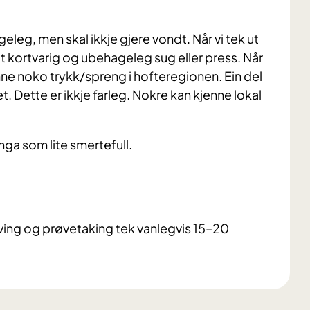
leg, men skal ikkje gjere vondt. Når vi tek ut
t kortvarig og ubehageleg sug eller press. Når
enne noko trykk/spreng i hofteregionen. Ein del
 Dette er ikkje farleg. Nokre kan kjenne lokal
ga som lite smertefull.
ving og prøvetaking tek vanlegvis 15–20