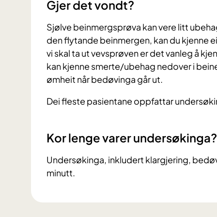
Gjer det vondt?
Sjølve beinmergsprøva kan vere litt ubehage
den flytande beinmergen, kan du kjenne ei
vi skal ta ut vevsprøven er det vanleg å kj
kan kjenne smerte/ubehag nedover i beinet.
ømheit når bedøvinga går ut.
Dei fleste pasientane oppfattar undersøkin
Kor lenge varer undersøkinga?
Undersøkinga, inkludert klargjering, bedø
minutt.