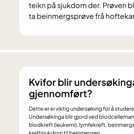
teikn på sjukdom der. Prøven bl
ta beinmergsprøve frå hofteka
Kvifor blir undersøkin
gjennomført?
Dette er ei viktig undersøking for å stude
Undersøkinga blir gjord ved blodcelleman
blodkreft (leukemi), lymfekreft, beinmerg
kreftsjukdom til beinmergen.