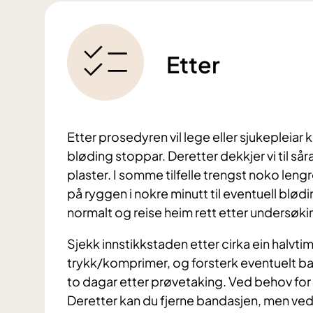
Etter
Etter prosedyren vil lege eller sjukepleiar
bløding stoppar. Deretter dekkjer vi til s
plaster. I somme tilfelle trengst noko len
på ryggen i nokre minutt til eventuell bl
normalt og reise heim rett etter undersøkin
Sjekk innstikkstaden etter cirka ein halvtim
trykk/komprimer, og forsterk eventuelt ba
to dagar etter prøvetaking. Ved behov for å
Deretter kan du fjerne bandasjen, men ved