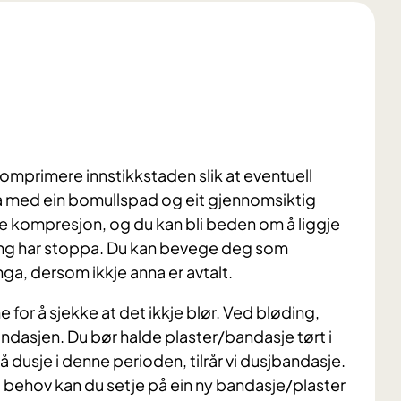
 komprimere innstikkstaden slik at eventuell
åra med ein bomullspad og eit gjennomsiktig
gre kompresjon, og du kan bli beden om å liggje
øding har stoppa. Du kan bevege deg som
ga, dersom ikkje anna er avtalt.
e for å sjekke at det ikkje blør. Ved bløding,
ndasjen. Du bør halde plaster/bandasje tørt i
 dusje i denne perioden, tilrår vi dusjbandasje.
 behov kan du setje på ein ny bandasje/plaster