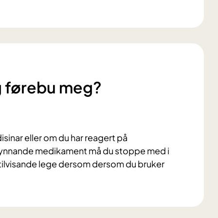
g førebu meg?
sinar eller om du har reagert på
rtynnande medikament må du stoppe med i
 tilvisande lege dersom dersom du bruker