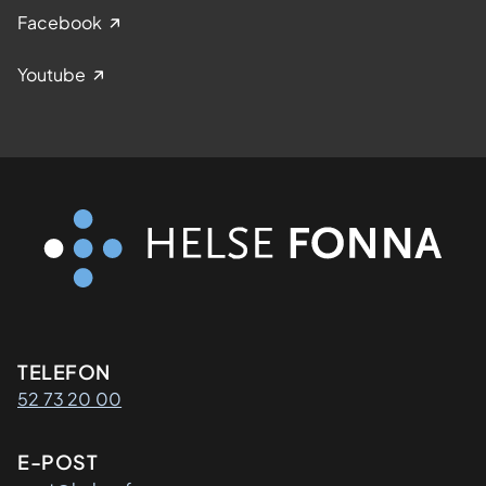
Facebook
Youtube
Kontaktinformasjon
TELEFON
52 73 20 00
E-POST