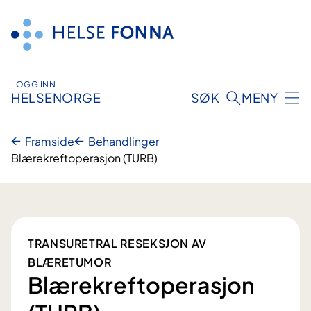
Hopp
til
innhald
LOGG INN
HELSENORGE
SØK
MENY
Framside
Behandlinger
Blærekreftoperasjon (TURB)
TRANSURETRAL RESEKSJON AV
BLÆRETUMOR
Blærekreftoperasjon