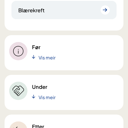
Blærekreft
Før
Vis meir
Under
Vis meir
Etter