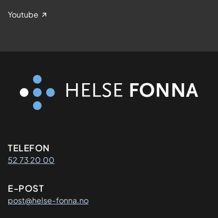
Youtube
Kontaktinformasjon
TELEFON
52 73 20 00
E-POST
post@helse-fonna.no