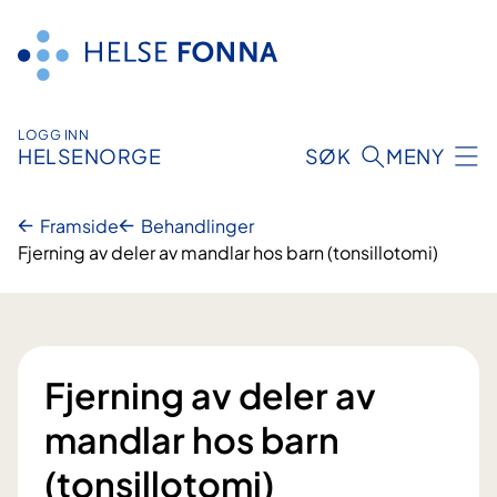
Hopp
til
innhald
LOGG INN
HELSENORGE
SØK
MENY
Framside
Behandlinger
Fjerning av deler av mandlar hos barn (tonsillotomi)
Fjerning av deler av
mandlar hos barn
(tonsillotomi)