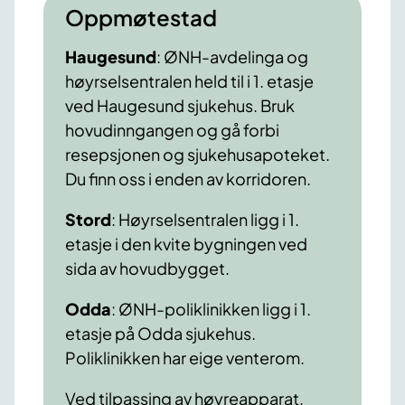
Oppmøtestad
Haugesund
: ØNH-avdelinga og
høyrselsentralen held til i 1. etasje
ved Haugesund sjukehus. Bruk
hovudinngangen og gå forbi
resepsjonen og sjukehusapoteket.
Du finn oss i enden av korridoren.
Stord
: Høyrselsentralen ligg i 1.
etasje i den kvite bygningen ved
sida av hovudbygget.
Odda
: ØNH-poliklinikken ligg i 1.
etasje på Odda sjukehus.
Poliklinikken har eige venterom.
Ved tilpassing av høyreapparat,