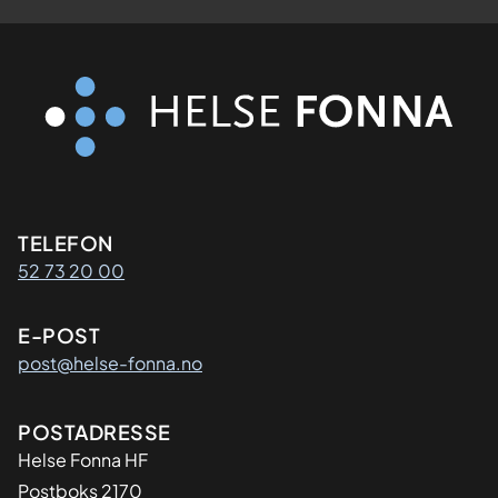
Kontaktinformasjon
TELEFON
52 73 20 00
E-POST
post@helse-fonna.no
Adresse
POSTADRESSE
​Helse Fonna HF
Postboks 2170