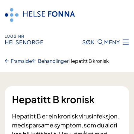
Hopp
til
innhald
LOGG INN
HELSENORGE
SØK
MENY
Framside
Behandlinger
Hepatitt B kronisk
Hepatitt B kronisk
Hepatitt B er ein kronisk virusinfeksjon,
med sparsame symptom, som du aldri
kan bli kvitt heilt. Hovudmålet med