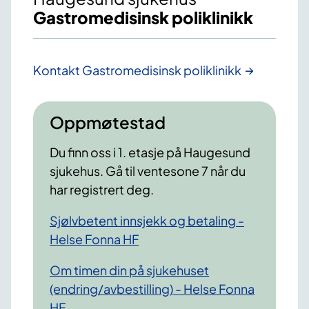
Gastromedisinsk poliklinikk
Kontakt Gastromedisinsk poliklinikk
Oppmøtestad
Du finn oss i 1. etasje på Haugesund
sjukehus. Gå til ventesone 7 når du
har registrert deg.
Sjølvbetent innsjekk og betaling -
Helse Fonna HF
Om timen din på sjukehuset
(endring/avbestilling) - Helse Fonna
HF