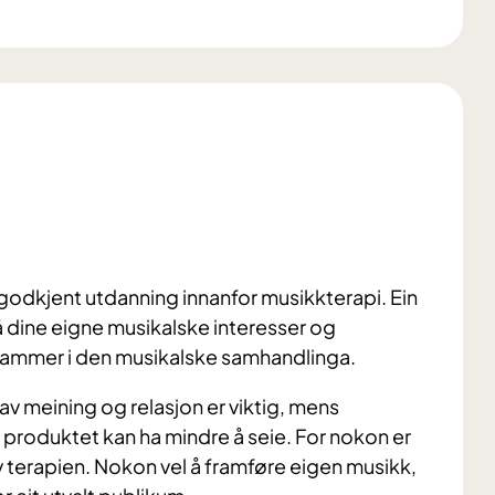
 godkjent utdanning innanfor musikkterapi. Ein
å dine eigne musikalske interesser og
e rammer i den musikalske samhandlinga.
av meining og relasjon er viktig, mens
 produktet kan ha mindre å seie. For nokon er
av terapien. Nokon vel å framføre eigen musikk,