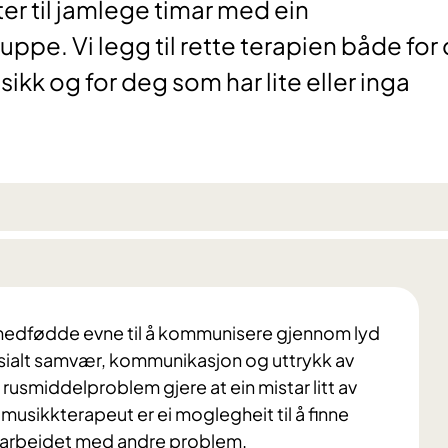
r til jamlege timar med ein
ruppe. Vi legg til rette terapien både for
kk og for deg som har lite eller inga
r medfødde evne til å kommunisere gjennom lyd
 sosialt samvær, kommunikasjon og uttrykk av
er rusmiddelproblem gjere at ein mistar litt av
usikkterapeut er ei moglegheit til å finne
å arbeidet med andre problem.