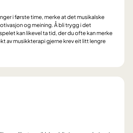
nger i første time, merke at det musikalske
tivasjon og meining. Å bli trygg i det
et kan likevel ta tid, der du ofte kan merke
t av musikkterapi gjerne krev eit litt lengre