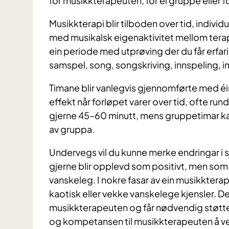
for musikkterapeuten, for ei gruppe eller fo
Musikkterapi blir tilboden over tid, individ
med musikalsk eigenaktivitet mellom tera
ein periode med utprøving der du får erfar
samspel, song, songskriving, innspeling, 
Timane blir vanlegvis gjennomførte med éin e
effekt når forløpet varer over tid, ofte rund
gjerne 45–60 minutt, mens gruppetimar kan
av gruppa.
Undervegs vil du kunne merke endringar i 
gjerne blir opplevd som positivt, men som
vanskeleg. I nokre fasar av ein musikkter
kaotisk eller vekke vanskelege kjensler. De
musikkterapeuten og får nødvendig støtte 
og kompetansen til musikkterapeuten å ver