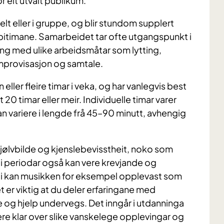
r eit utvalt publikum.
uelt eller i gruppe, og blir stundom supplert
pitimane. Samarbeidet tar ofte utgangspunkt i
ing med ulike arbeidsmåtar som lytting,
improvisasjon og samtale.
ller fleire timar i veka, og har vanlegvis best
t 20 timar eller meir. Individuelle timar varer
 variere i lengde frå 45–90 minutt, avhengig
sjølvbilde og kjenslebevisstheit, noko som
 i periodar også kan vere krevjande og
api kan musikken for eksempel opplevast som
t er viktig at du deler erfaringane med
og hjelp undervegs. Det inngår i utdanninga
e klar over slike vanskelege opplevingar og