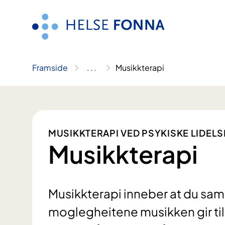
Hopp
til
innhald
Framside
..
.
Musikkterapi
MUSIKKTERAPI VED PSYKISKE LIDE
Musikkterapi
Musikkterapi inneber at du sam
moglegheitene musikken gir ti