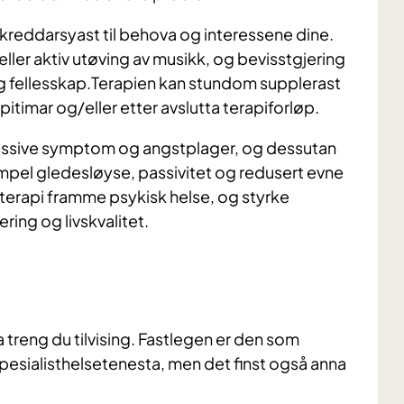
 skreddarsyast til behova og interessene dine.
 eller aktiv utøving av musikk, og bevisstgjering
 og fellesskap.Terapien kan stundom supplerast
itimar og/eller etter avslutta terapiforløp.
pressive symptom og angstplager, og dessutan
pel gledesløyse, passivitet og redusert evne
kkterapi framme psykisk helse, og styrke
ring og livskvalitet.
a treng du tilvising. Fastlegen er den som
i spesialisthelsetenesta, men det finst også anna