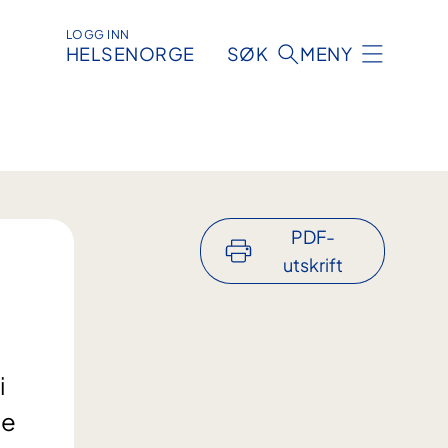
LOGG INN
HELSENORGE
SØK
MENY
PDF-
utskrift
i
ge