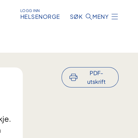
LOGG INN
HELSENORGE
SØK
MENY
PDF-
utskrift
kje.
m