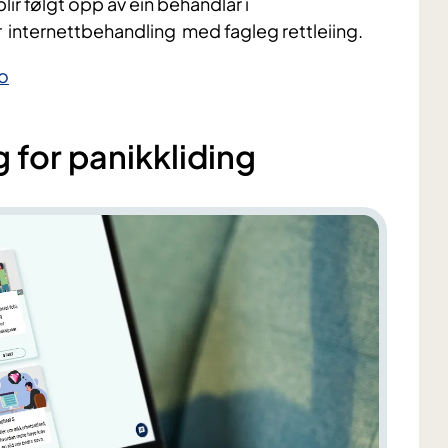
ir følgt opp av ein behandlar i
or internettbehandling med fagleg rettleiing.
o
 for panikkliding