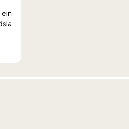
 ein
dsla