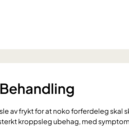
 eBehandling
sle av frykt for at noko forferdeleg skal s
it sterkt kroppsleg ubehag, med sympto