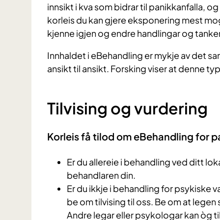
innsikt i kva som bidrar til panikkanfalla, 
korleis du kan gjere eksponering mest mog
kjenne igjen og endre handlingar og tan
Innhaldet i eBehandling er mykje av det s
ansikt til ansikt. Forsking viser at denne ty
Tilvising og vurdering
Korleis få tilod om eBehandling for p
Er du allereie i behandling ved ditt lo
behandlaren din.
Er du ikkje i behandling for psykiske 
be om tilvising til oss. Be om at legen 
Andre legar eller psykologar kan òg til