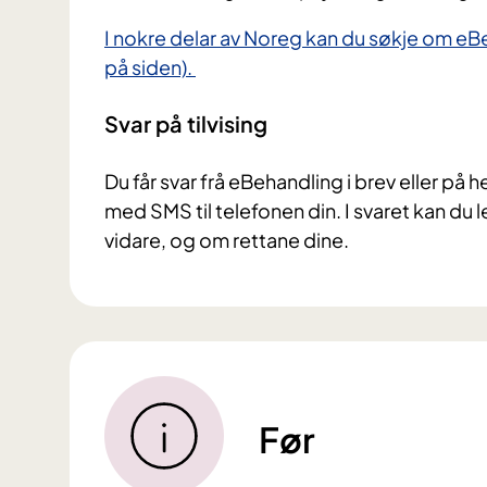
I nokre delar av Noreg kan du søkje om eBe
på siden).
Svar på tilvising
Du får svar frå eBehandling i brev eller på 
med SMS til telefonen din. I svaret kan du
vidare, og om rettane dine.
Før