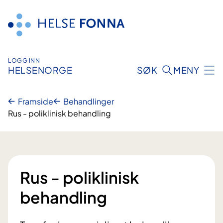
Hopp
til
innhald
LOGG INN
HELSENORGE
SØK
MENY
Framside
Behandlinger
Rus - poliklinisk behandling
Rus - poliklinisk
behandling