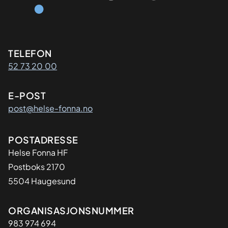
Kontaktinformasjon
TELEFON
52 73 20 00
E-POST
post@helse-fonna.no
Adresse
POSTADRESSE
​Helse Fonna HF
Postboks 2170
5504 Haugesund
Organisasjon
ORGANISASJONSNUMMER
983 974 694