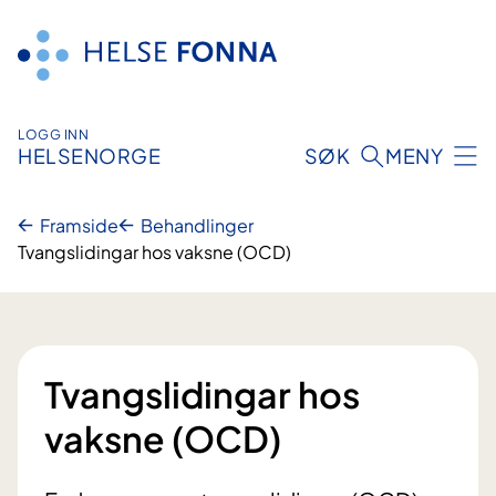
Hopp
til
innhald
LOGG INN
HELSENORGE
SØK
MENY
Framside
Behandlinger
Tvangslidingar hos vaksne (OCD)
Tvangslidingar hos
vaksne (OCD)