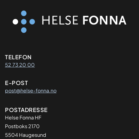
Kontaktinformasjon
TELEFON
52 73 20 00
E-POST
post@helse-fonna.no
Adresse
POSTADRESSE
​Helse Fonna HF
Postboks 2170
5504 Haugesund