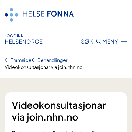
Hopp
til
innhald
LOGG INN
HELSENORGE
SØK
MENY
Framside
Behandlinger
Videokonsultasjonar via join.nhn.no
Videokonsultasjonar
via join.nhn.no