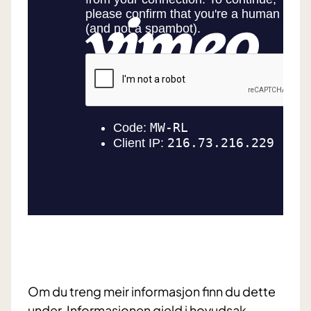
Om du treng meir informasjon finn du dette
under. Informasjonen gjeld i hovudsak