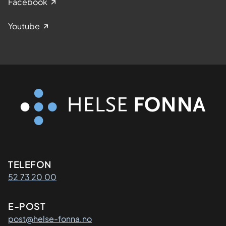
Facebook
Youtube
Kontaktinformasjon
TELEFON
52 73 20 00
E-POST
post@helse-fonna.no