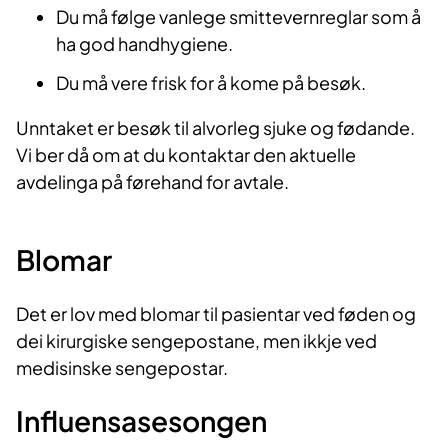
Du må følge vanlege smittevernreglar som å
ha god handhygiene.
Du må vere frisk for å kome på besøk​​.
Unnt​aket er besøk til alvorleg sjuke og fødande.
Vi ber då om at du kontaktar den aktuelle
avdelinga på førehand for avtale.
Blo​mar
Det er lov med blomar til pasientar ved føden og
dei kirurgiske sengepostane, men ikkje ved
medisinske sengepostar.
Influensasesongen