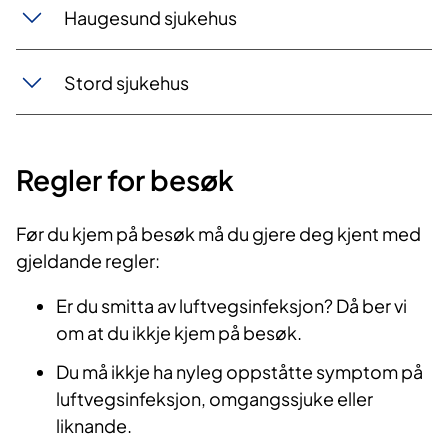
Haugesu​nd sju​kehus
Stord s​​juk​​ehus
Regler for besøk​
Før du kjem på besøk må du gjere deg kjent med
gjeldande regler:
Er du smitta av luftvegsinfeksjon? Då ber vi
om at du ikkje kjem på besøk.
Du må ikkje ha nyleg oppståtte symptom på
luftvegsinfeksjon, omgangssjuke eller
liknande.