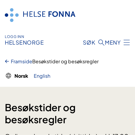
Hopp
til
innhald
LOGG INN
HELSENORGE
SØK
MENY
Framside
Besøkstider og besøksregler
Norsk
English
Besøkstider og
besøksregler