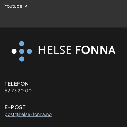
Youtube
Kontaktinformasjon
TELEFON
52 73 20 00
E-POST
post@helse-fonna.no