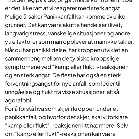
er det ikke rart at vi reagerer med sterk angst.
Mulige årsaker Panikkanfall kan komme av ulike
grunner. Det kan være akutte hendelser i livet,
langvarig stress, vanskelige situasjoner og andre
ytre faktorer som man opplever at man ikke takler.
Når du har panikklidelse, har kroppen utviklet en
sammenheng mellom de typiske kroppslige
symptomene ved “kamp eller flukt”-reaksjonen
og en sterk angst. De fleste har også en sterk
forventningsangst for nye anfall, som leder til
unngåelse og flukt fra visse situasjoner, altså
agorafobi.
For å forstå hva som skjer i kroppen under et
panikkanfall, og hvorfor det skjer, skal vi for­klare
“kamp eller flukt”-reaksjonen litt nærmere. Selv
om “kamp eller flukt”-reaksjonen kan være