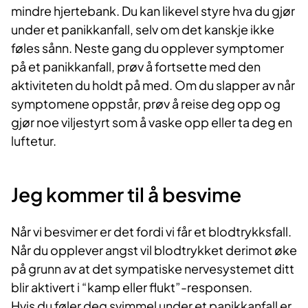
mindre hjertebank. Du kan likevel styre hva du gjør
under et panikkanfall, selv om det kanskje ikke
føles sånn. Neste gang du opplever symptomer
på et panikkanfall, prøv å fortsette med den
aktiviteten du holdt på med. Om du slapper av når
symptomene opp­står, prøv å reise deg opp og
gjør noe viljestyrt som å vaske opp eller ta deg en
luftetur.
Jeg kommer til å besvime
Når vi besvimer er det fordi vi får et blodtrykksfall.
Når du opplever angst vil blodtrykket derimot øke
på grunn av at det sympatiske nervesystemet ditt
blir aktivert i “kamp eller flukt”-responsen.
Hvis du føler deg svimmel under et panikkanfall er