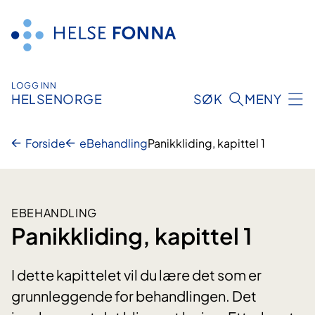
Hopp
til
innhald
LOGG INN
HELSENORGE
SØK
MENY
Forside
eBehandling
Panikkliding, kapittel 1
EBEHANDLING
Panikkliding, kapittel 1
I dette kapittelet vil du lære det som er
grunnleggende for behandlingen. Det