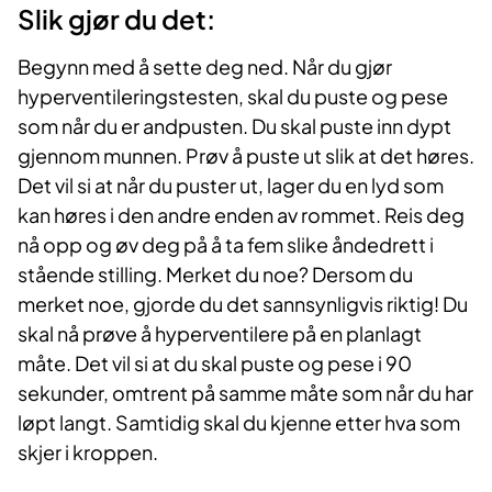
Slik gjør du det:
Begynn med å sette deg ned. Når du gjør
hyperventileringstesten, skal du puste og pese
som når du er andpusten. Du skal puste inn dypt
gjennom munnen. Prøv å puste ut slik at det høres.
Det vil si at når du puster ut, lager du en lyd som
kan høres i den andre enden av rommet. Reis deg
nå opp og øv deg på å ta fem slike åndedrett i
stående stilling. Merket du noe? Dersom du
merket noe, gjorde du det sannsynlig­vis riktig! Du
skal nå prøve å hyperventilere på en planlagt
måte. Det vil si at du skal puste og pese i 90
sekunder, omtrent på samme måte som når du har
løpt langt. Samtidig skal du kjenne etter hva som
skjer i kroppen.