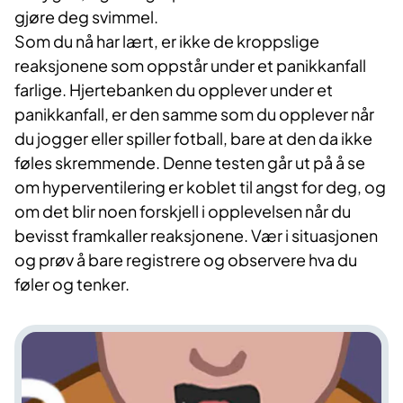
gjøre deg svimmel.
Som du nå har lært, er ikke de kroppslige
reaksjonene som oppstår under et panikk­anfall
farlige. Hjertebanken du opplever under et
panikkanfall, er den samme som du opplever når
du jogger eller spiller fot­ball, bare at den da ikke
føles skremmen­de. Denne testen går ut på å se
om hyperven­tilering er koblet til angst for deg, og
om det blir noen forskjell i opplevelsen når du
bevisst framkaller reaksjonene. Vær i situ­asjonen
og prøv å bare registrere og ob­servere hva du
føler og tenker.