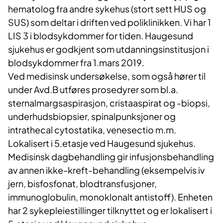
hematolog fra andre sykehus (stort sett HUS og
SUS) som deltar i driften ved poliklinikken. Vi har 1
LIS 3 i blodsykdommer for tiden. Haugesund
sjukehus er godkjent som utdanningsinstitusjon i
blodsykdommer fra 1.mars 2019.
Ved medisinsk undersøkelse, som også hører til
under Avd.B utføres prosedyrer som bl.a.
sternalmargsaspirasjon, cristaaspirat og -biopsi,
underhudsbiopsier, spinalpunksjoner og
intrathecal cytostatika, venesectio m.m.
Lokalisert i 5.etasje ved Haugesund sjukehus.
Medisinsk dagbehandling gir infusjonsbehandling
av annen ikke-kreft-behandling (eksempelvis iv
jern, bisfosfonat, blodtransfusjoner,
immunoglobulin, monoklonalt antistoff). Enheten
har 2 sykepleiestillinger tilknyttet og er lokalisert i