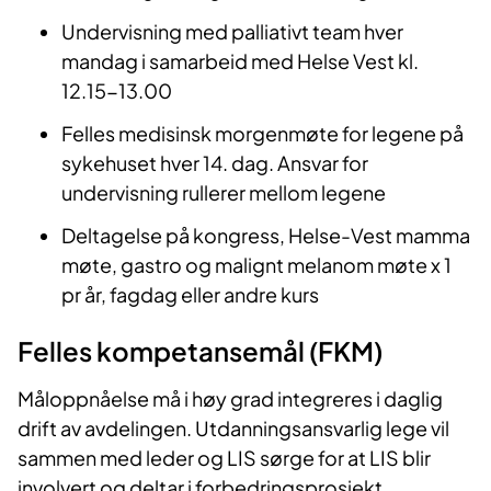
Undervisning med palliativt team hver
mandag i samarbeid med Helse Vest kl.
12.15-13.00
Felles medisinsk morgenmøte for legene på
sykehuset hver 14. dag. Ansvar for
undervisning rullerer mellom legene
Deltagelse på kongress, Helse-Vest mamma
møte, gastro og malignt melanom møte x 1
pr år, fagdag eller andre kurs
Felles kompetansemå
l (
FKM
)
Måloppnåelse må i høy grad integreres i daglig
drift av avdelingen. Utdanningsansvarlig lege vil
sammen med leder og LIS sørge for at LIS blir
involvert og deltar i forbedringsprosjekt.