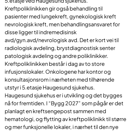
5.etasje ved Haugesund sjukehus.
Kreftpoliklinikken gir også behandling til
pasienter med lungekreft, gynekologisk kreft
nevrologisk kreft, men behandlingsansvaret for
disse ligger til indremedisinsk
avd/gyn.avd/nevrologisk avd. Det er kort vei til
radiologisk avdeling, brystdiagnostisk senter
patologisk avdeling og andre poliklinikker.
Kreftpoliklinikken består i dag av to store
infusjonslokaler. Onkologene har kontor og
konsultasjonsrom i nærheten med tilhørende
utstyr i 5.etasje Haugesund sjukehus.
Haugesund sjukehus er i utvikling og det bygges
nå for fremtiden. I “Bygg 2027” som pågår er det
planlagt en kreftsengepost sammen med
hematologi, og flytting av kreftpoliklinikk til større
og mer funksjonelle lokaler, i nærhet til den nye