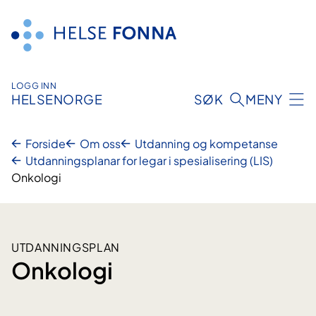
Hopp
til
innhald
LOGG INN
HELSENORGE
SØK
MENY
Forside
Om oss
Utdanning og kompetanse
Utdanningsplanar for legar i spesialisering (LIS)
Onkologi
UTDANNINGSPLAN
Onkologi