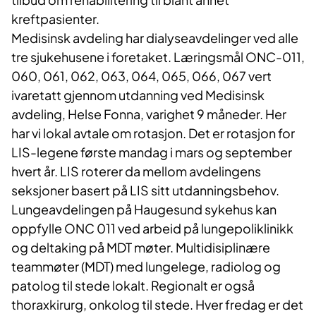
kreftpasienter.
Medisinsk avdeling har dialyseavdelinger ved alle
tre sjukehusene i foretaket. Læringsmål ONC-011,
060, 061, 062, 063, 064, 065, 066, 067 vert
ivaretatt gjennom utdanning ved Medisinsk
avdeling, Helse Fonna, varighet 9 måneder. Her
har vi lokal avtale om rotasjon. Det er rotasjon for
LIS-legene første mandag i mars og september
hvert år. LIS roterer da mellom avdelingens
seksjoner basert på LIS sitt utdanningsbehov.
Lungeavdelingen på Haugesund sykehus kan
oppfylle ONC 011 ved arbeid på lungepoliklinikk
og deltaking på MDT møter. Multidisiplinære
teammøter (MDT) med lungelege, radiolog og
patolog til stede lokalt. Regionalt er også
thoraxkirurg, onkolog til stede. Hver fredag er det