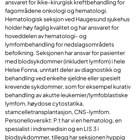
ansvaret for ikke-kirurgisk kreftbehandling for
fagområdene onkologi og hematologi.
Hematologisk seksjon ved Haugesund sjukehus
holder høy faglig kvalitet og har ansvaret for
hoveddelen av hematologi- og
lymfombehandling for nedslagsområdets
befolkning. Seksjonen har ansvar for pasienter
med blodsykdommer (inkludert lymfom) i hele
Helse Fonna, unntatt deler av diagnostikk og
behandling ved enkelte sjeldne eller spesielt
krevende sykdommer, som for eksempel kurativ
behandling av akutte leukemier/lymfoblastiske
lymfom, høydose cytostatika,
stamcelletransplantasjon, CNS-lymfom.
Personelloversikt: P.t har vi en hematolog, en
spesialist i indremedisin og en LIS 3 i
blodsykdommer, tillegg har seksjonen hyppig