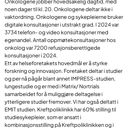
Onkologene jobber hovedsakelig dagtid, med
noen dager til kl. 20. Onkologene deltar ikke i
vaktordning. Onkologene og sykepleierne bruker
digitale konsultasjoner i utstrakt grad. I 2024 var
3734 telefon- og video konsultasjoner med
egenandel. Antall oppmøtekonsultasjoner hos
onkolog var 7200 refusjonsberettigede
konsultasjoner i 2024.
Ett av helseforetakets hovedmål er å styrke
forskning og innovasjon. Foretaket deltar i studier
og per nå pågår blant annet IMPRESS-studien,
lungestudie og er med i Matrix/ Nortrials
samarbeidet for å muliggjøre deltagelse i
ytterligere studier fremover. Vi har også deltatt i
EMIT studien. Kreftpoliklinikk har 60% stilling til
studiesykepleier, som er ansatt i
kombinasjonsstilling på Kreftpoliklinikken og i