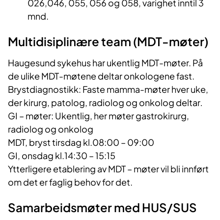
026,046, 055, 056 og 058, varighet inntil 3
mnd.
Multidisipli
nære team (
MDT
-møter)
Haugesund sykehus har ukentlig MDT-møter. På
de ulike MDT-møtene deltar onkologene fast.
Brystdiagnostikk: Faste mamma-møter hver uke,
der kirurg, patolog, radiolog og onkolog deltar
.
GI – møter:
Ukentlig, her møter gastrokirurg,
radiolog og onkolog
MDT, bryst tirsdag kl.08:00 – 09:00
GI, onsdag kl.14:30 – 15:15
Ytterligere etablering av MDT – møter vil bli innført
om det er faglig behov for det.
Samarbeid
smøter
med HUS
/SUS