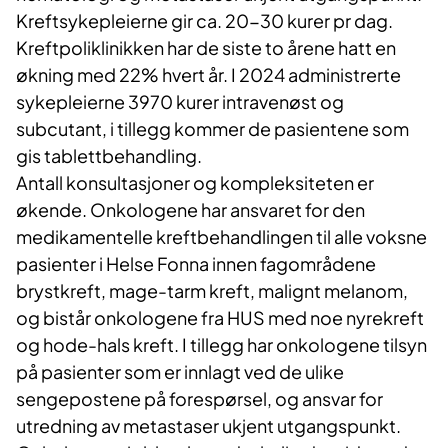
Kreftsykepleierne gir ca. 20-30 kurer pr dag.
Kreftpoliklinikken har de siste to årene hatt en
økning med 22% hvert år. I 2024 administrerte
sykepleierne 3970 kurer intravenøst og
subcutant, i tillegg kommer de pasientene som
gis tablettbehandling.
Antall konsultasjoner og kompleksiteten er
økende. Onkologene har ansvaret for den
medikamentelle kreftbehandlingen til alle voksne
pasienter i Helse Fonna innen fagområdene
brystkreft, mage-tarm kreft, malignt melanom,
og bistår onkologene fra HUS med noe nyrekreft
og hode-hals kreft. I tillegg har onkologene tilsyn
på pasienter som er innlagt ved de ulike
sengepostene på forespørsel, og ansvar for
utredning av metastaser ukjent utgangspunkt.