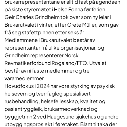
brukarrepresentantane er alltid fast på agendaen
på siste styremøtet i Helse Fonna før ferien.
Geir Charles Grindheim tok over som ny leiar i
Brukarutvalet i vinter, etter Grete Müller, som gav
frå seg stafettpinnen etter seks år.
Medlemmene i Brukarutvalet består av
representantar frå ulike organisasjonar, og
Grindheim representerer Norsk
Revmatikerforbund Rogaland/FFO. Utvalet
består av ni faste medlemmer og tre
varamedlemmer.
Hovudfokus i 2024 har vore styrking av psykisk
helsevern og tverrfagleg spesialisert
rusbehandling, helsefellesskap, kvalitet og
pasientryggleik, brukarmedverknad og
byggjetrinn 2 ved Haugesund sjukehus og andre
utbyggingsprosjekt i føretaket. Blant tiltaka der