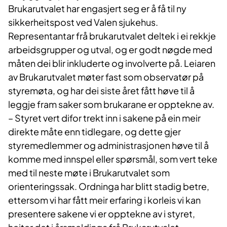
Brukarutvalet har engasjert seg er å få til ny
sikkerheitspost ved Valen sjukehus.
Representantar frå brukarutvalet deltek i ei rekkje
arbeidsgrupper og utval, og er godt nøgde med
måten dei blir inkluderte og involverte på. Leiaren
av Brukarutvalet møter fast som observatør på
styremøta, og har dei siste året fått høve til å
leggje fram saker som brukarane er opptekne av.
– Styret vert difor trekt inn i sakene på ein meir
direkte måte enn tidlegare, og dette gjer
styremedlemmer og administrasjonen høve til å
komme med innspel eller spørsmål, som vert teke
med til neste møte i Brukarutvalet som
orienteringssak. Ordninga har blitt stadig betre,
ettersom vi har fått meir erfaring i korleis vi kan
presentere sakene vi er opptekne av i styret,