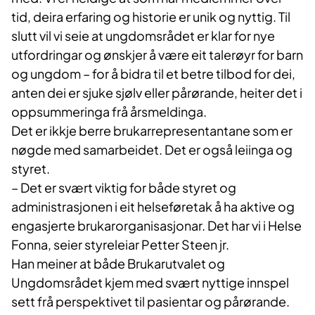
tid, deira erfaring og historie er unik og nyttig. Til
slutt vil vi seie at ungdomsrådet er klar for nye
utfordringar og ønskjer å være eit talerøyr for barn
og ungdom – for å bidra til et betre tilbod for dei,
anten dei er sjuke sjølv eller pårørande, heiter det i
oppsummeringa frå årsmeldinga.
Det er ikkje berre brukarrepresentantane som er
nøgde med samarbeidet. Det er også leiinga og
styret.
– Det er svært viktig for både styret og
administrasjonen i eit helseføretak å ha aktive og
engasjerte brukarorganisasjonar. Det har vi i Helse
Fonna, seier styreleiar Petter Steen jr.
Han meiner at både Brukarutvalet og
Ungdomsrådet kjem med svært nyttige innspel
sett frå perspektivet til pasientar og pårørande.