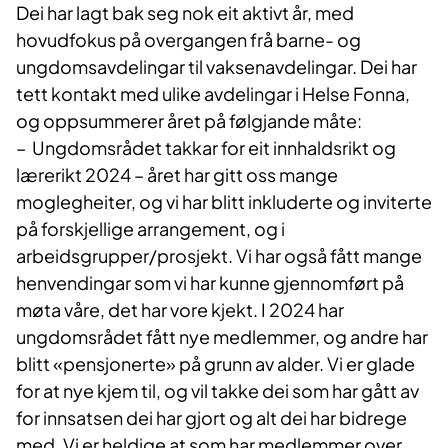
Dei har lagt bak seg nok eit aktivt år, med
hovudfokus på overgangen frå barne- og
ungdomsavdelingar til vaksenavdelingar. Dei har
tett kontakt med ulike avdelingar i Helse Fonna,
og oppsummerer året på følgjande måte:
– Ungdomsrådet takkar for eit innhaldsrikt og
lærerikt 2024 – året har gitt oss mange
moglegheiter, og vi har blitt inkluderte og inviterte
på forskjellige arrangement, og i
arbeidsgrupper/prosjekt. Vi har også fått mange
henvendingar som vi har kunne gjennomført på
møta våre, det har vore kjekt. I 2024 har
ungdomsrådet fått nye medlemmer, og andre har
blitt «pensjonerte» på grunn av alder. Vi er glade
for at nye kjem til, og vil takke dei som har gått av
for innsatsen dei har gjort og alt dei har bidrege
med. Vi er heldige at som har medlemmer over