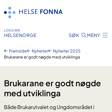
Hopp
til
innhald
LOGG INN
HELSENORGE
SØK
MENY
Framside
Nyheiter
Nyheiter 2025
Brukarane er godt nøgde med utviklinga
Brukarane er godt nøgde
med utviklinga
Både Brukarutvalet og Ungdomsrådet i