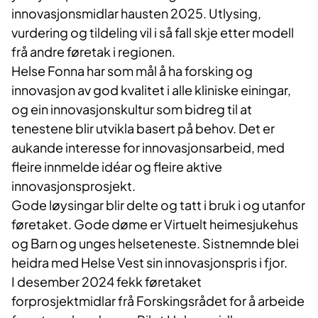
innovasjonsmidlar hausten 2025. Utlysing,
vurdering og tildeling vil i så fall skje etter modell
frå andre føretak i regionen.
Helse Fonna har som mål å ha forsking og
innovasjon av god kvalitet i alle kliniske einingar,
og ein innovasjonskultur som bidreg til at
tenestene blir utvikla basert på behov. Det er
aukande interesse for innovasjonsarbeid, med
fleire innmelde idéar og fleire aktive
innovasjonsprosjekt.
Gode løysingar blir delte og tatt i bruk i og utanfor
føretaket. Gode døme er Virtuelt heimesjukehus
og Barn og unges helseteneste. Sistnemnde blei
heidra med Helse Vest sin innovasjonspris i fjor.
I desember 2024 fekk føretaket
forprosjektmidlar frå Forskingsrådet for å arbeide