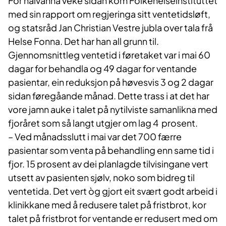
For halvanna veke sidan kom Folkehelseinstituttet
med sin rapport om regjeringa sitt ventetidsløft,
og statsråd Jan Christian Vestre jubla over tala frå
Helse Fonna. Det har han all grunn til.
Gjennomsnittleg ventetid i føretaket var i mai 60
dagar for behandla og 49 dagar for ventande
pasientar, ein reduksjon på høvesvis 3 og 2 dagar
sidan føregåande månad. Dette trass i at det har
vore jamn auke i talet på nytilviste samanlikna med
fjoråret som så langt utgjer om lag 4 prosent.
– Ved månadsslutt i mai var det 700 færre
pasientar som venta på behandling enn same tid i
fjor. 15 prosent av dei planlagde tilvisingane vert
utsett av pasienten sjølv, noko som bidreg til
ventetida. Det vert òg gjort eit svært godt arbeid i
klinikkane med å redusere talet på fristbrot, kor
talet på fristbrot for ventande er redusert med om