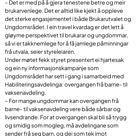
– Det er med på å gjera tenestene betre og meir
brukarvenlege. Det er alltid like kjekt å oppleve
det sterke engasjementet i både Brukarutvalet og
Ungdomsrådet. I ein travel kvardag er det lett å
gløyme perspektivet til brukarar og ungdommar,
så vi er takknemlege for å få jamlege påminningar
frå utvala, seier styreleiaren.
Under møtet fekk styret presentert ei hjartesak
og ein ny informasjonskampanje som
Ungdomsrådet har sett i gang i samarbeid med
Habiliteringsavdelinga: overgangen frå barne- til
vaksenavdeling.
– For mange ungdommar kan overgangen frå
barne- til vaksenavdeling vere både sårbar og
livsendrande. For at overgangen skal bli så trygg
og smidig som mogleg, må avdelingane som
sender frå seg barn, og dei som tek imot