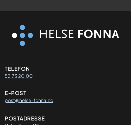
Kontaktinformasjon
TELEFON
52 73 20 00
E-POST
post@helse-fonna.no
Adresse
POSTADRESSE
​Helse Fonna HF