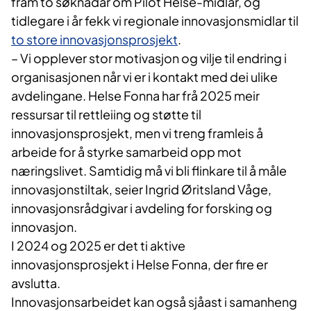
fram to søknadar om Pilot Helse-midlar, og
tidlegare i år fekk vi regionale innovasjonsmidlar til
to store innovasjonsprosjekt
.
– Vi opplever stor motivasjon og vilje til endring i
organisasjonen når vi er i kontakt med dei ulike
avdelingane. Helse Fonna har frå 2025 meir
ressursar til rettleiing og støtte til
innovasjonsprosjekt, men vi treng framleis å
arbeide for å styrke samarbeid opp mot
næringslivet. Samtidig må vi bli flinkare til å måle
innovasjonstiltak, seier Ingrid Øritsland Våge,
innovasjonsrådgivar i avdeling for forsking og
innovasjon.
I 2024 og 2025 er det ti aktive
innovasjonsprosjekt i Helse Fonna, der fire er
avslutta.
Innovasjonsarbeidet kan også sjåast i samanheng