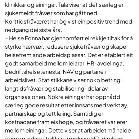
klinikkar og einingar. Tala viser at det særleg er
sjukemeldt fråvær som har gått ned.
Korttidsfråværet har òg vist ein positiv trend med
nedgang dei siste åra.
– Helse Fonna har gjennomført ei rekkje tiltak for å
styrke nærvær, redusere sjukefråvær og skape
helsefremjande arbeidsplassar. Det er etablert eit
godt samarbeid mellom leiarar, HR-avdelinga,
bedriftshelsetenesta, NAV og partane i
arbeidslivet. Statistikkane viser noko betring i
langtidsfråvær og stabilisering i delar av
organisasjonen. Nokre einingar har oppnådd
særleg gode resultat etter innsats med verktøy,
partnarskap og tett leiing. Samtidig er
kostnadane framleis høge, og fråværet varierer
mellom einingar. Dette viser at arbeidet må halde
fram og vidareutviklast, opplyser HR-direktør