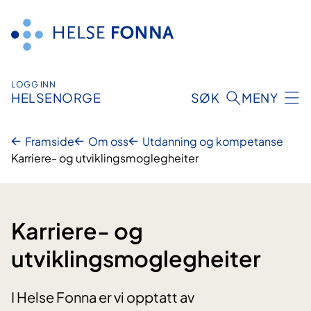
Hopp
til
innhald
LOGG INN
HELSENORGE
SØK
MENY
Framside
Om oss
Utdanning og kompetanse
Karriere- og utviklingsmoglegheiter
Karriere- og
utviklingsmoglegheiter
I Helse Fonna er vi opptatt av