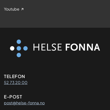
Youtube
Kontaktinformasjon
TELEFON
52 73 20 00
E-POST
post@helse-fonna.no