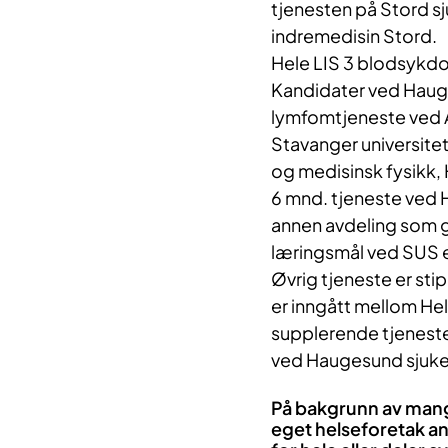
tjenesten på Stord sj
indremedisin Stord.
Hele LIS 3 blodsykdo
Kandidater ved Haug
lymfomtjeneste ved 
Stavanger universitet
og medisinsk fysikk,
6 mnd. tjeneste ved 
annen avdeling som g
læringsmål ved SUS e
Øvrig tjeneste er sti
er inngått mellom H
supplerende tjeneste
ved Haugesund sjuke
På bakgrunn av mangl
eget helseforetak a