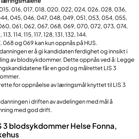
av læringsmålene
15, 016, 017, 018, 020, 022, 024, 026, 028, 036,
044, 045, 046, 047, 048, 049, 051, 053, 054, 055,
060, 061, 062, 067, 068, 069, 070, 072, 073, 074,
 113, 114, 115, 117, 128, 131, 132, 144.
 068 og 069 kan kun oppnås på HUS.
nningen er å gi kandidaten ferdighet og innsikt i
ling av blodsykdommer. Dette oppnås ved å: Legge
nningskandidatene får en god og målrettet LIS 3
dommer.
rette for oppnåelse av læringsmål knyttet til LIS 3
tdanningen i driften av avdelingen med mål å
ning med god drift.
LIS 3 blodsykdommer Helse Fonna,
kehus