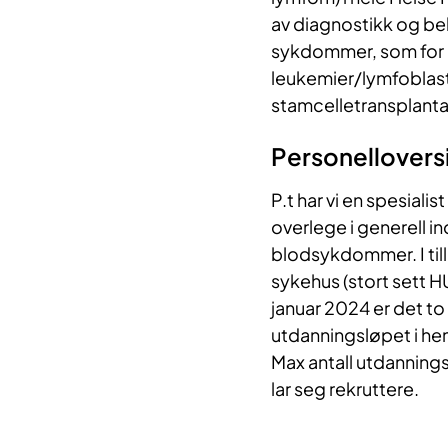
av diagnostikk og beh
sykdommer, som for 
leukemier/lymfoblas
stamcelletransplant
Personellovers
P.t har vi en spesiali
overlege i generell i
blodsykdommer. I til
sykehus (stort sett H
januar 2024 er det t
utdanningsløpet i he
Max antall utdanningsk
lar seg rekruttere.