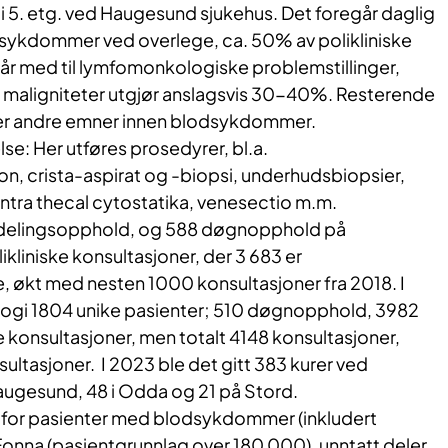
t i 5. etg. ved Haugesund sjukehus. Det foregår daglig
odsykdommer ved overlege, ca. 50% av polikliniske
år med til lymfomonkologiske problemstillinger,
maligniteter utgjør anslagsvis 30-40%. Resterende
der andre emner innen blodsykdommer.
e: Her utføres prosedyrer, bl.a.
n, crista-aspirat og -biopsi, underhudsbiopsier,
ntra thecal cytostatika, venesectio m.m.
avdelingsopphold, og 588 døgnopphold på
ikliniske konsultasjoner, der 3 683 er
, økt med nesten 1000 konsultasjoner fra 2018. I
gi 1804 unike pasienter; 510 døgnopphold, 3982
 konsultasjoner, men totalt 4148 konsultasjoner,
ultasjoner. I 2023 ble det gitt 383 kurer ved
Haugesund, 48 i Odda og 21 på Stord.
 for pasienter med blodsykdommer (inkludert
Fonna (pasientgrunnlag over 180 000), unntatt deler