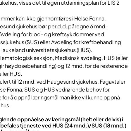
ukehus, vises det til egen utdanningsplan for LIS 2
mmer kan ikke gjennomføres i Helse Fonna.
esund sjukehus bør per d.d. påregne 6 mnd.
Avdeling for blod- og kreftsykdommer ved
ssjukehus (SUS) eller Avdeling for kreftbehandling
 Haukeland universitetssjukehus (HUS).
Hematologisk seksjon, Medisinsk avdeling, HUS (eller
ir høydosebehandling) og 12 mnd. for de resterende
ller HUS.
pulert til 12 mnd. ved Haugesund sjukehus. Fagavtaler
else Fonna, SUS og HUS vedrørende behov for
 for å oppnå læringsmål man ikke vil kunne oppnå
hus.
ende oppnåelse av læringsmål (helt eller delvis) i
nbefales tjeneste ved HUS (24 mnd.)/SUS (18 mnd.)