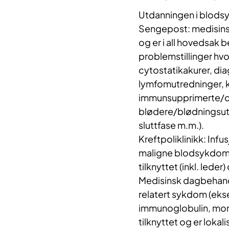
Utdanningen i blods
Sengepost: medisinsk 
og er i all hovedsak
problemstillinger hvor
cytostatikakurer, dia
lymfomutredninger, k
immunsupprimerte/c
blødere/blødningsutred
sluttfase m.m.).
Kreftpoliklinikk: In
maligne blodsykdomme
tilknyttet (inkl. lede
Medisinsk dagbehandl
relatert sykdom (ekse
immunoglobulin, monok
tilknyttet og er loka