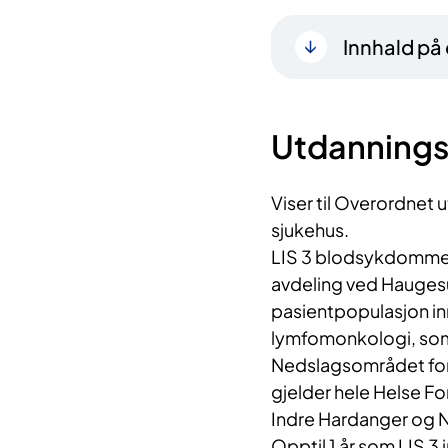
Innhald på
Utdanning
Viser til Overordnet
sjukehus.
LIS 3 blodsykdommer 
avdeling ved Haugesu
pasientpopulasjon i
lymfomonkologi, som 
Nedslagsområdet fo
gjelder hele Helse F
Indre Hardanger og 
Opptil 1 år som LIS 