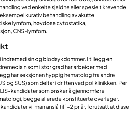
andling ved enkelte sjeldne eller spesielt krevende
eksempel kurativ behandling av akutte
tiske lymfom, høydose cytostatika,
asjon, CNS-lymfom.
ikt
st i indremedisin og blodsykdommer. I tillegg en
ndremedisin som i stor grad har arbeider med
legg har seksjonen hyppig hematolog fra andre
US og SUS) som deltar i driften ved poliklinikken. Per
o LIS-kandidater som ønsker å gjennomføre
matologi, begge allerede konstituerte overleger.
andidater vil man anslå til 1-2 pr år, forutsatt at disse