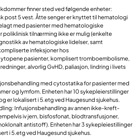
ykdommer finner sted ved følgende enheter:
post 5 vest. Åtte senger er knyttet til hematologi
 belagt med pasienter med hematologiske
 poliklinisk tilnærming ikke er mulig (enkelte
gnostikk av hematologiske lidelser, samt
ompliserte infeksjoner hos
ytopene pasienter, komplisert tromboembolisme,
ninger, alvorlig GvHD, paliasjon, lindring i livets
fusjonsbehandling med cytostatika for pasienter med
r og lymfom. Enheten har 10 sykepleierstillinger
r) og er lokalisert i 5.etg ved Haugesund sjukehus.
ing: Infusjonsbehandling av annen ikke-kreft-
mpelvis iv jern, bisfosfonat, blodtransfusjoner,
lonalt antistoff). Enheten har 3 sykepleiestillinger
lisert i 5.etg ved Haugesund sjukehus.