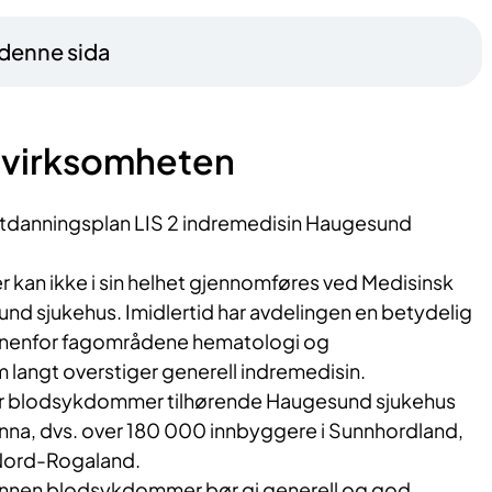
 denne sida
svirksomheten
 utdanningsplan LIS 2 indremedisin Haugesund
kan ikke i sin helhet gjennomføres ved Medisinsk
nd sjukehus. Imidlertid har avdelingen en betydelig
nnenfor fagområdene hematologi og
langt overstiger generell indremedisin.
r blodsykdommer tilhørende Haugesund sjukehus
onna, dvs. over 180 000 innbyggere i Sunnhordland,
Nord-Rogaland.
3 innen blodsykdommer bør gi generell og god