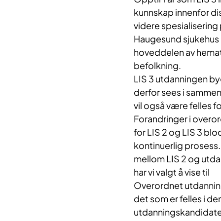
kunnskap innenfor di
videre spesialiserin
Haugesund sjukehus ho
hoveddelen av hemat
befolkning.
LIS 3 utdanningen b
derfor sees i sammen
vil også være felles 
Forandringer i overo
for LIS 2 og LIS 3 b
kontinuerlig prosess
mellom LIS 2 og utd
har vi valgt å vise til
Overordnet utdanning
det som er felles i d
utdanningskandidater