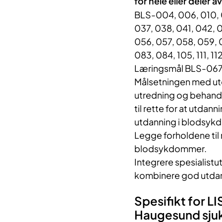
for hele eller deler 
BLS-004, 006, 010, 0
037, 038, 041, 042, 
056, 057, 058, 059, 
083, 084, 105, 111, 112,
Læringsmål BLS-067,
Målsetningen med utda
utredning og behand
til rette for at utda
utdanning i blodsyk
Legge forholdene til 
blodsykdommer.
Integrere spesialistu
kombinere god utdan
Spesifikt for 
Haugesund sju