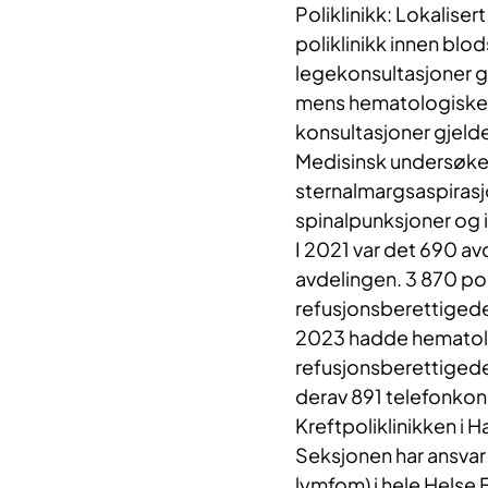
Poliklinikk: Lokaliser
poliklinikk innen bl
legekonsultasjoner g
mens hematologiske 
konsultasjoner gjel
Medisinsk undersøkels
sternalmargsaspirasjo
spinalpunksjoner og i
I 2021 var det 690 
avdelingen. 3 870 pol
refusjonsberettigede
2023 hadde hematolo
refusjonsberettigede
derav 891 telefonkons
Kreftpoliklinikken i 
Seksjonen har ansvar
lymfom) i hele Helse 