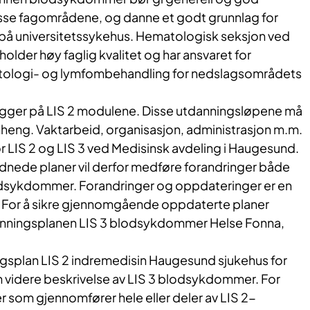
sse fagområdene, og danne et godt grunnlag for
g på universitetssykehus. Hematologisk seksjon ved
lder høy faglig kvalitet og har ansvaret for
ologi- og lymfombehandling for nedslagsområdets
ygger på LIS 2 modulene. Disse utdanningsløpene må
heng. Vaktarbeid, organisasjon, administrasjon m.m.
for LIS 2 og LIS 3 ved Medisinsk avdeling i Haugesund.
rdnede planer vil derfor medføre forandringer både
lodsykdommer. Forandringer og oppdateringer er en
. For å sikre gjennomgående oppdaterte planer
anningsplanen LIS 3 blodsykdommer Helse Fonna,
splan LIS 2 indremedisin Haugesund sjukehus for
en videre beskrivelse av LIS 3 blodsykdommer. For
 som gjennomfører hele eller deler av LIS 2-