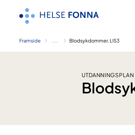
Hopp
til
innhald
Framside
..
.
Blodsykdommer, LIS3
UTDANNINGSPLAN
Blodsy