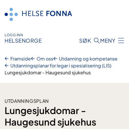
Hopp
til
innhald
LOGG INN
HELSENORGE
SØK
MENY
Framside
Om oss
Utdanning og kompetanse
Utdanningsplanar for legar i spesialisering (LIS)
Lungesjukdomar - Haugesund sjukehus
UTDANNINGSPLAN
Lungesjukdomar -
Haugesund sjukehus