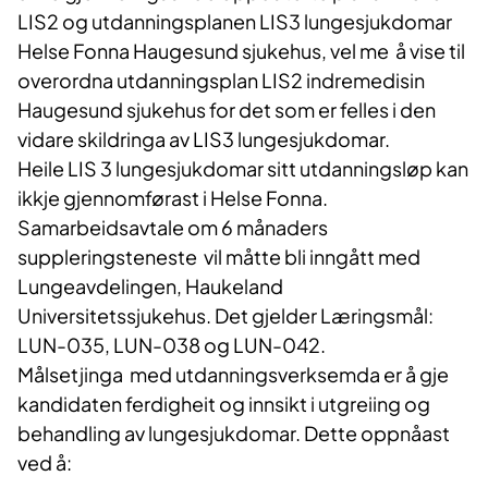
LIS2 og utdanningsplanen LIS3 lungesjukdomar
Helse Fonna Haugesund sjukehus, vel me å vise til
overordna utdanningsplan LIS2 indremedisin
Haugesund sjukehus for det som er felles i den
vidare skildringa av LIS3 lungesjukdomar.
Heile LIS 3 lungesjukdomar sitt utdanningsløp kan
ikkje gjennomførast i Helse Fonna.
Samarbeidsavtale om 6 månaders
suppleringsteneste vil måtte bli inngått med
Lungeavdelingen, Haukeland
Universitetssjukehus. Det gjelder Læringsmål:
LUN-035, LUN-038 og LUN-042.
Målsetjinga med utdanningsverksemda er å gje
kandidaten ferdigheit og innsikt i utgreiing og
behandling av lungesjukdomar. Dette oppnåast
ved å: