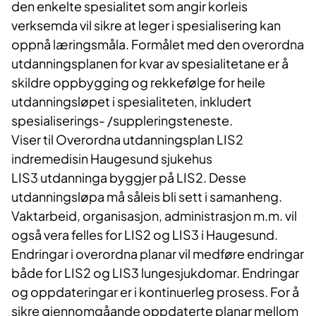
den enkelte spesialitet som angir korleis
verksemda vil sikre at leger i spesialisering kan
oppnå læringsmåla. Formålet med den overordna
utdanningsplanen for kvar av spesialitetane er å
skildre oppbygging og rekkefølge for heile
utdanningsløpet i spesialiteten, inkludert
spesialiserings- /suppleringsteneste.
Viser til Overordna utdanningsplan LIS2
indremedisin Haugesund sjukehus
LIS3 utdanninga byggjer på LIS2. Desse
utdanningsløpa må såleis bli sett i samanheng.
Vaktarbeid, organisasjon, administrasjon m.m. vil
også vera felles for LIS2 og LIS3 i Haugesund.
Endringar i overordna planar vil medføre endringar
både for LIS2 og LIS3 lungesjukdomar. Endringar
og oppdateringar er i kontinuerleg prosess. For å
sikre gjennomgåande oppdaterte planar mellom