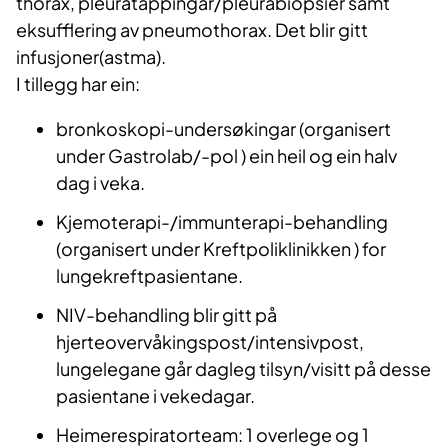
thorax, pleuratappingar/pleurabiopsier samt
eksufflering av pneumothorax. Det blir gitt
infusjoner(astma).
I tillegg har ein:
bronkoskopi-undersøkingar (organisert
under Gastrolab/-pol ) ein heil og ein halv
dag i veka.
Kjemoterapi-/immunterapi-behandling
(organisert under Kreftpoliklinikken ) for
lungekreftpasientane.
NIV-behandling blir gitt på
hjerteovervåkingspost/intensivpost,
lungelegane går dagleg tilsyn/visitt på desse
pasientane i vekedagar.
Heimerespiratorteam: 1 overlege og 1