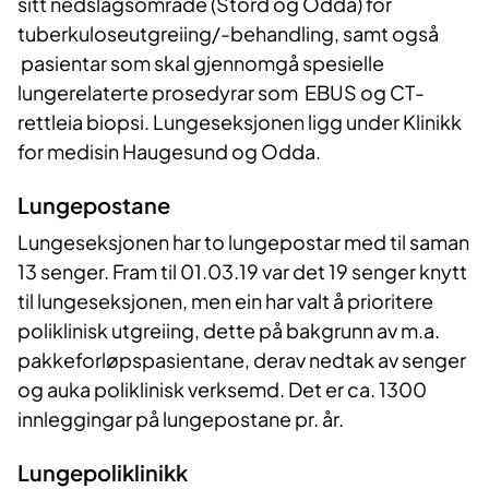
sitt nedslagsområde (Stord og Odda) for
tuberkuloseutgreiing/-behandling, samt også
pasientar som skal gjennomgå spesielle
lungerelaterte prosedyrar som EBUS og CT-
rettleia biopsi. Lungeseksjonen ligg under Klinikk
for medisin Haugesund og Odda.
Lungepostane
Lungeseksjonen har to lungepostar med til saman
13 senger. Fram til 01.03.19 var det 19 senger knytt
til lungeseksjonen, men ein har valt å prioritere
poliklinisk utgreiing, dette på bakgrunn av m.a.
pakkeforløpspasientane, derav nedtak av senger
og auka poliklinisk verksemd. Det er ca. 1300
innleggingar på lungepostane pr. år.
Lungepoliklinikk