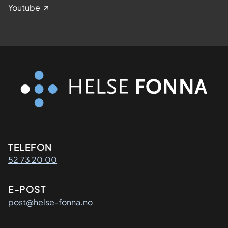
Youtube
Kontaktinformasjon
TELEFON
52 73 20 00
E-POST
post@helse-fonna.no