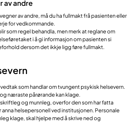
r av andre
egner av andre, må du ha fullmakt frå pasienten eller
 verje for vedkommande.
blir som regel behandla, men merk at reglane om
elseføretaket i å gi informasjon om pasienten si
eforhold dersom det ikkje ligg føre fullmakt.
severn
å vedtak som handlar om tvungent psykisk helsevern.
 og næraste pårørande kan klage.
 skriftleg og munnleg, overfor den som har fatta
r anna helsepersonell ved institusjonen. Personale
eg klage, skal hjelpe med å skrive ned og