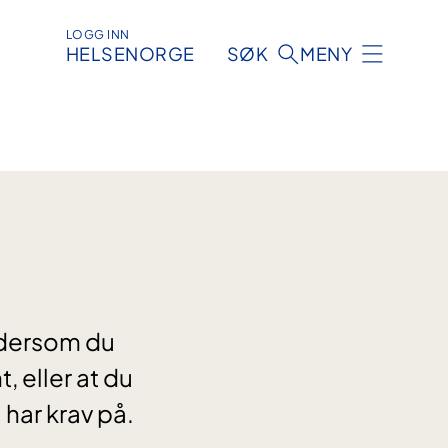
LOGG INN
HELSENORGE
SØK
MENY
r dersom du
, eller at du
har krav på.