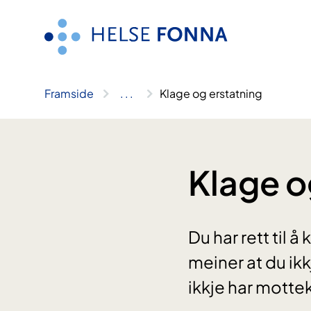
Hopp
til
innhald
Framside
..
.
Klage og erstatning
Klage o
Du har rett til 
meiner at du ikk
ikkje har motte