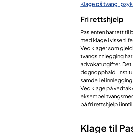
Klage på tvang i psy
Fri rettshjelp
Pasienten har rett til
med klage i visse tilfe
Ved klager som gjeld 
tvangsinnlegging har 
advokatutgifter. Det 
døgnopphald i institus
samde i ei innlegging
Ved klage på vedtak 
eksempel tvangsmedis
på fri rettshjelp i innt
Klage til P