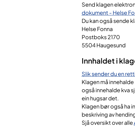
Send klagen elektron
dokument - Helse Fo
Du kan også sende kla
Helse Fonna
Postboks 2170
5504 Haugesund
Innhaldet i kla
Slik sender du en re
Klagen må innehalde
også innehalde kva sj
ein hugsar det.
Klagen bør også ha inf
beskriving av hending
Sjå oversikt over alle