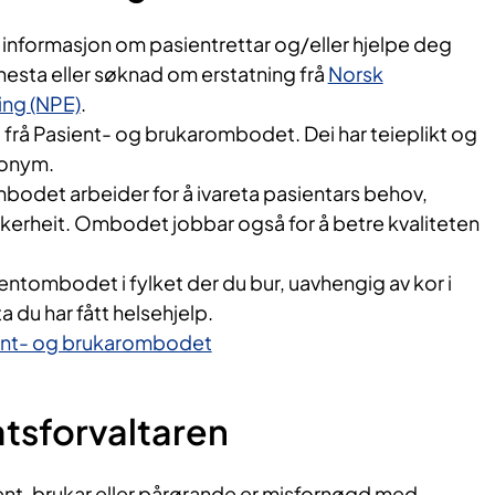
nformasjon om pasientrettar og/eller hjelpe deg
nesta eller søknad om erstatning frå
Norsk
ing (NPE)
.
lp frå Pasient- og brukarombodet. Dei har teieplikt og
anonym.
bodet arbeider for å ivareta pasientars behov,
kkerheit. Ombodet jobbar også for å betre kvaliteten
ntombodet i fylket der du bur, uavhengig av kor i
 du har fått helsehjelp.
ent- og brukarombodet
atsforvaltaren
t, brukar eller pårørande er misfornøgd med