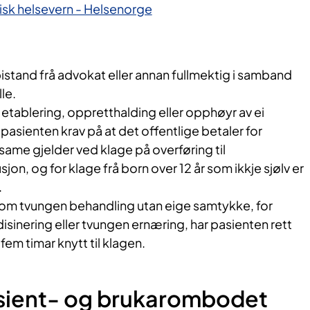
kisk helsevern - Helsenorge
 bistand frå advokat eller annan fullmektig i samband
lle.
etablering, oppretthalding eller opphøyr av ei
pasienten krav på at det offentlige betaler for
same gjelder ved klage på overføring til
jon, og for klage frå born over 12 år som ikkje sjølv er
.
om tvungen behandling utan eige samtykke, for
inering eller tvungen ernæring, har pasienten rett
il fem timar knytt til klagen.
asient- og brukarombodet