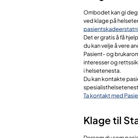
Ombodet kan gi deg i
ved klage på helsete
pasientskadeerstatn
Det er gratis å få hje
du kan velje å vere 
Pasient- og brukarom
interesser og rettssi
i helsetenesta.
Du kan kontakte pasie
spesialisthelsetenesta
Ta kontakt med Pasi
Klage til St
Dersom du som pasien