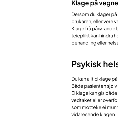
Klage på vegne
Dersom du klager på v
brukaren, eller vere
Klage frå pårørande 
teieplikt kan hindra h
behandling eller hels
Psykisk hel
Du kan alltid klage p
Både pasienten sjølv
Ei klage kan gis både
vedtaket eller overfo
som motteke ei munnl
vidaresende klagen.