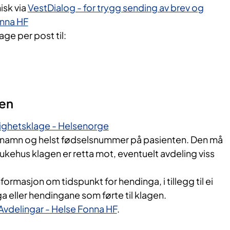
isk via
VestDialog - for trygg sending av brev og
nna HF
ge per post til:
gen
ttighetsklage - Helsenorge
 namn og helst fødselsnummer på pasienten. Den må
ukehus klagen er retta mot, eventuelt avdeling viss
ormasjon om tidspunkt for hendinga, i tillegg til ei
a eller hendingane som førte til klagen.
Avdelingar - Helse Fonna HF
.