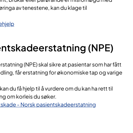
føringa av tenestene, kan du klage til
ehjelp
entskadeerstatning (NPE)
tatning (NPE) skal sikre at pasientar som har fått
dling, får erstatning for økonomiske tap og varige
an du få hjelp til å vurdere om du kan ha rett til
ing om korleis du søker.
ntskade - Norsk pasientskadeerstatning