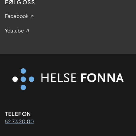
FØLG OSS
Facebook
Youtube
Kontaktinformasjon
TELEFON
52 73 20 00