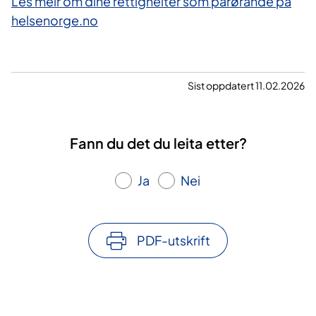
Les meir om dine rettigheiter som pårørande på
helsenorge.no
Sist oppdatert 11.02.2026
Fann du det du leita etter?
Ja
Nei
PDF-utskrift