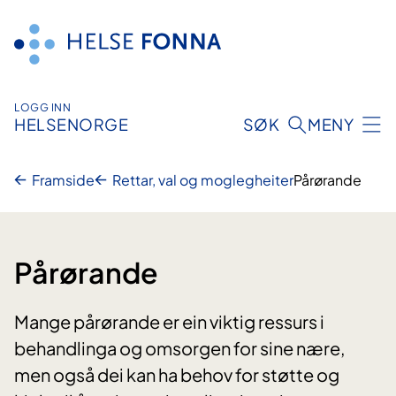
Hopp
til
innhald
LOGG INN
HELSENORGE
SØK
MENY
Framside
Rettar, val og moglegheiter
Pårørande
Pårørande
Mange pårørande er ein viktig ressurs i
behandlinga og omsorgen for sine nære,
men også dei kan ha behov for støtte og