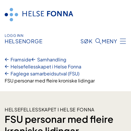
Hopp
til
innhald
LOGG INN
HELSENORGE
SØK
MENY
Framside
Samhandling
Helsefellesskapet i Helse Fonna
Faglege samarbeidsutval (FSU)
FSU personar med fleire kroniske lidingar
HELSEFELLESSKAPET I HELSE FONNA
FSU personar med fleire
kroniske lidingar