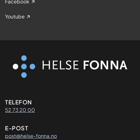
Facebook
Youtube
Kontaktinformasjon
TELEFON
52 73 20 00
E-POST
post@helse-fonna.no