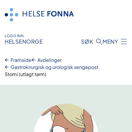
Hopp
til
innhald
LOGG INN
HELSENORGE
SØK
MENY
Framside
Avdelinger
Gastrokirurgisk og urologisk sengepost
Stomi (utlagt tarm)