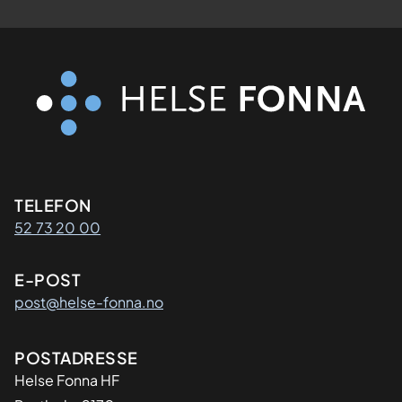
Kontaktinformasjon
TELEFON
52 73 20 00
E-POST
post@helse-fonna.no
Adresse
POSTADRESSE
​Helse Fonna HF