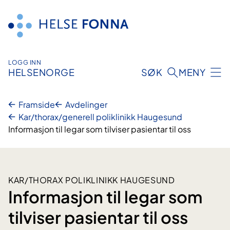
Hopp
til
innhald
LOGG INN
HELSENORGE
SØK
MENY
Framside
Avdelinger
Kar/thorax/generell poliklinikk Haugesund
Informasjon til legar som tilviser pasientar til oss
KAR/THORAX POLIKLINIKK HAUGESUND
Informasjon til legar som
tilviser pasientar til oss