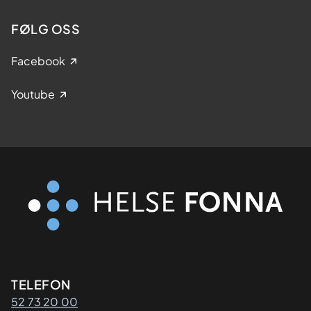
FØLG OSS
Facebook
Youtube
Kontaktinformasjon
TELEFON
52 73 20 00