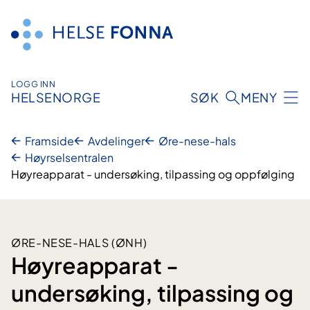
Hopp
til
innhald
LOGG INN
HELSENORGE
SØK
MENY
Framside
Avdelinger
Øre-nese-hals
Høyrselsentralen
Høyreapparat - undersøking, tilpassing og oppfølging
ØRE-NESE-HALS (ØNH)
Høyreapparat -
undersøking, tilpassing og