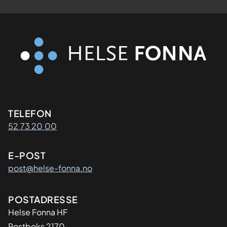
Kontaktinformasjon
TELEFON
52 73 20 00
E-POST
post@helse-fonna.no
Adresse
POSTADRESSE
​Helse Fonna HF
Postboks 2170