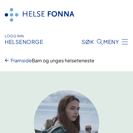
Hopp
til
innhald
LOGG INN
HELSENORGE
SØK
MENY
Framside
Barn og unges helseteneste