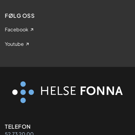
FØLG OSS
Facebook
Youtube
Kontaktinformasjon
TELEFON
52 73 20 00