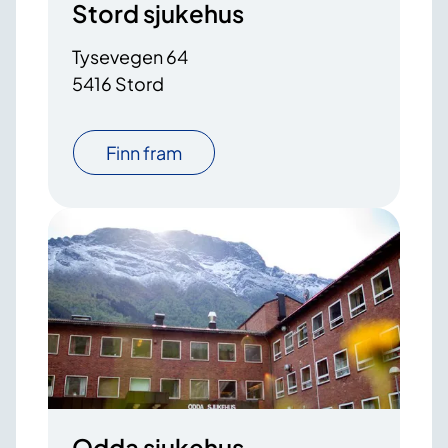
Stord sjukehus
Tysevegen 64
5416 Stord
Finn fram
Odda sjukehus