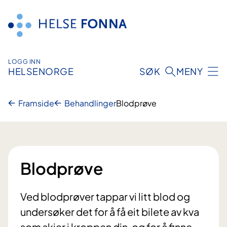
Hopp
til
innhald
LOGG INN
HELSENORGE
SØK
MENY
Framside
Behandlinger
Blodprøve
Blodprøve
Ved blodprøver tappar vi litt blod og
undersøker det for å få eit bilete av kva
som skjer i kroppen din, og for å finne