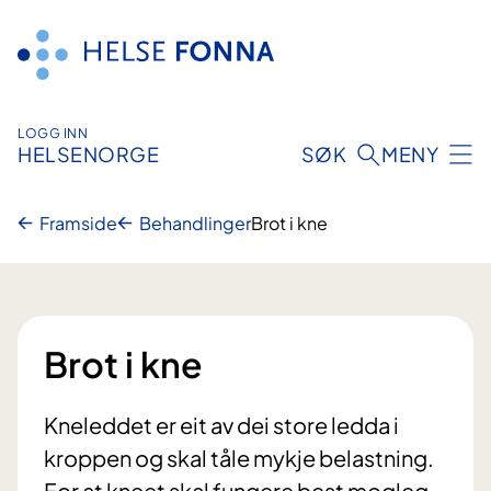
Hopp
til
innhald
LOGG INN
HELSENORGE
SØK
MENY
Framside
Behandlinger
Brot i kne
Brot i kne
Kneleddet er eit av dei store ledda i
kroppen og skal tåle mykje belastning.
For at kneet skal fungere best mogleg