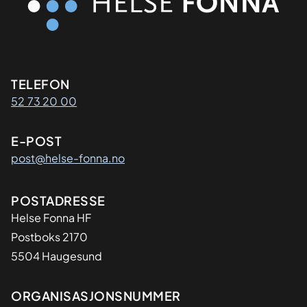
Kontaktinformasjon
TELEFON
52 73 20 00
E-POST
post@helse-fonna.no
Adresse
POSTADRESSE
​Helse Fonna HF
Postboks 2170
5504 Haugesund
Organisasjon
ORGANISASJONSNUMMER