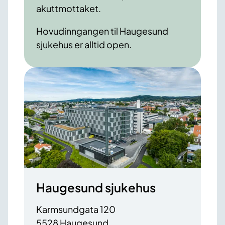
akuttmottaket.
Hovudinngangen til Haugesund
sjukehus er alltid open.
Haugesund sjukehus
Karmsundgata 120
5528 Haugesund