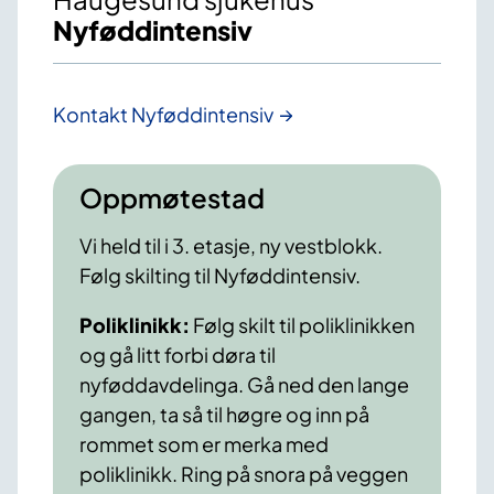
Nyføddintensiv
Kontakt Nyføddintensiv
Oppmøtestad
Vi held til i 3. etasje, ny vestblokk.
Følg skilting til Nyføddintensiv.
Poliklinikk:
Følg skilt til poliklinikken
og gå litt forbi døra til
nyføddavdelinga. Gå ned den lange
gangen, ta så til høgre og inn på
rommet som er merka med
poliklinikk. Ring på snora på veggen