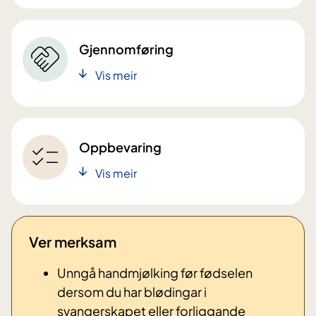
Gjennomføring
Vis meir
Oppbevaring
Vis meir
Ver merksam
Unngå handmjølking før fødselen
dersom du har blødingar i
svangerskapet eller forliggande