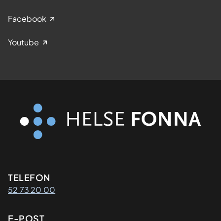
Facebook
Youtube
Kontaktinformasjon
TELEFON
52 73 20 00
E-POST