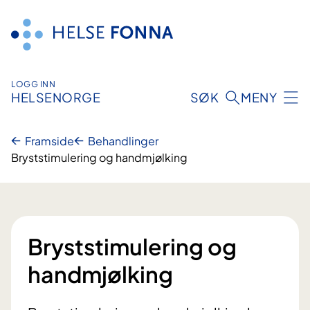
Hopp
til
innhald
LOGG INN
HELSENORGE
SØK
MENY
Framside
Behandlinger
Bryststimulering og handmjølking
Bryststimulering og
handmjølking